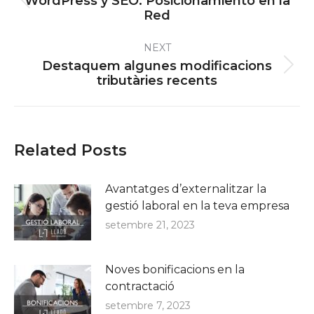
WordPress y SEO: Posicionamiento en la
Previous
Red
post:
NEXT
Destaquem algunes modificacions
Next
tributàries recents
post:
Related Posts
Avantatges d’externalitzar la
gestió laboral en la teva empresa
setembre 21, 2023
Noves bonificacions en la
contractació
setembre 7, 2023