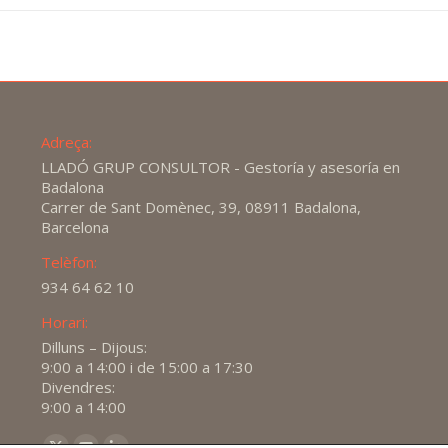
Adreça:
LLADÓ GRUP CONSULTOR - Gestoría y asesoría en
Badalona
Carrer de Sant Domènec, 39, 08911 Badalona,
Barcelona
Telèfon:
934 64 62 10
Horari:
Dilluns – Dijous:
9:00 a 14:00 i de 15:00 a 17:30
Divendres:
9:00 a 14:00
Find us on: