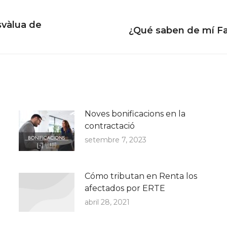
usvàlua de
Next
¿Qué saben de mí F
post:
Noves bonificacions en la
contractació
setembre 7, 2023
Cómo tributan en Renta los
afectados por ERTE
abril 28, 2021