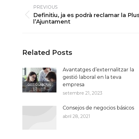
Post
PREVIOUS
navigation
Definitiu, ja es podrà reclamar la Pl
Previous
l’Ajuntament
post:
Related Posts
Avantatges d’externalitzar la
gestió laboral en la teva
empresa
setembre 21, 2023
Consejos de negocios básicos
abril 28, 2021