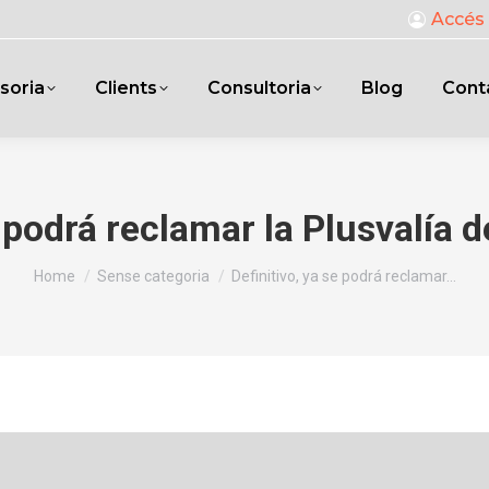
Accés 
soria
Clients
Consultoria
Blog
Cont
e podrá reclamar la Plusvalía
You are here:
Home
Sense categoria
Definitivo, ya se podrá reclamar…