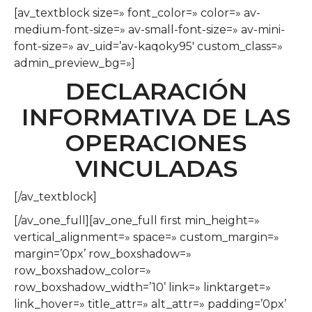
[av_textblock size=» font_color=» color=» av-
medium-font-size=» av-small-font-size=» av-mini-
font-size=» av_uid=’av-kaqoky95′ custom_class=»
admin_preview_bg=»]
DECLARACIÓN
INFORMATIVA DE LAS
OPERACIONES
VINCULADAS
[/av_textblock]
[/av_one_full][av_one_full first min_height=»
vertical_alignment=» space=» custom_margin=»
margin=’0px’ row_boxshadow=»
row_boxshadow_color=»
row_boxshadow_width=’10’ link=» linktarget=»
link_hover=» title_attr=» alt_attr=» padding=’0px’