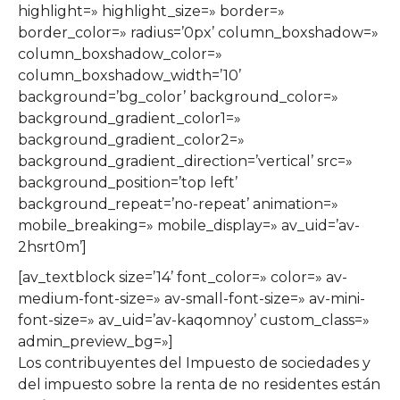
highlight=» highlight_size=» border=»
border_color=» radius=’0px’ column_boxshadow=»
column_boxshadow_color=»
column_boxshadow_width=’10’
background=’bg_color’ background_color=»
background_gradient_color1=»
background_gradient_color2=»
background_gradient_direction=’vertical’ src=»
background_position=’top left’
background_repeat=’no-repeat’ animation=»
mobile_breaking=» mobile_display=» av_uid=’av-
2hsrt0m’]
[av_textblock size=’14’ font_color=» color=» av-
medium-font-size=» av-small-font-size=» av-mini-
font-size=» av_uid=’av-kaqomnoy’ custom_class=»
admin_preview_bg=»]
Los contribuyentes del Impuesto de sociedades y
del impuesto sobre la renta de no residentes están