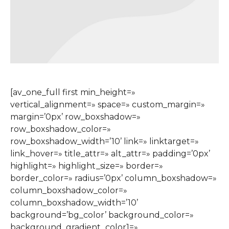
[av_one_full first min_height=»
vertical_alignment=» space=» custom_margin=»
margin=’0px’ row_boxshadow=»
row_boxshadow_color=»
row_boxshadow_width=’10’ link=» linktarget=»
link_hover=» title_attr=» alt_attr=» padding=’0px’
highlight=» highlight_size=» border=»
border_color=» radius=’0px’ column_boxshadow=»
column_boxshadow_color=»
column_boxshadow_width=’10’
background=’bg_color’ background_color=»
background_gradient_color1=»