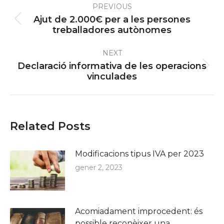
PREVIOUS
navigation
Ajut de 2.000€ per a les persones
Previous
treballadores autònomes
post:
NEXT
Declaració informativa de les operacions
Next
vinculades
post:
Related Posts
Modificacions tipus IVA per 2023
gener 2, 2023
Acomiadament improcedent: és
possible reconèixer una