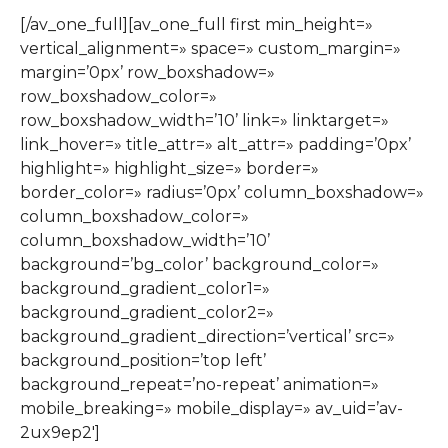
[/av_one_full][av_one_full first min_height=»
vertical_alignment=» space=» custom_margin=»
margin=’0px’ row_boxshadow=»
row_boxshadow_color=»
row_boxshadow_width=’10’ link=» linktarget=»
link_hover=» title_attr=» alt_attr=» padding=’0px’
highlight=» highlight_size=» border=»
border_color=» radius=’0px’ column_boxshadow=»
column_boxshadow_color=»
column_boxshadow_width=’10’
background=’bg_color’ background_color=»
background_gradient_color1=»
background_gradient_color2=»
background_gradient_direction=’vertical’ src=»
background_position=’top left’
background_repeat=’no-repeat’ animation=»
mobile_breaking=» mobile_display=» av_uid=’av-
2ux9ep2′]