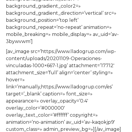
background_gradient_color2=»
background_gradient_direction=’vertical’ src=»
background_position=’top left’
background_repeat=’no-repeat’ animation=»
mobile_breaking=» mobile_display=» av_uid=’av-
3bywvwm’]
[av_image src=’https://www.lladogrup.com/wp-
content/uploads/20201109-Operaciones-
vinculadas-1000×667-1.jpg’ attachment=’17712′
attachment_size=’full’ align=’center’ styling=»
hover=»
link=’manually,https://www.lladogrup.com/es’
target=’_blank’ caption=» font_size=»
appearance=» overlay_opacity=’0.4′
overlay_color=’#000000′
overlay_text_color=’#ffffff’ copyright=»
animation=’no-animation’ av_uid=’av-kaqokjp9′
custom_class=» admin_preview_bg=»][/av_image]