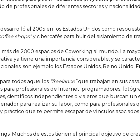
 lado de profesionales de diferentes sectores y nacionali
e desarrolló al 2005 en los Estados Unidos como respues
coffee shops”
y cibercafés para huir del aislamiento de tr
ían más de 2000 espacios de Coworking al mundo. La mayo
tiva ya tiene una importancia considerable, y se caract
nales. son ejemplo los Estados Unidos, Reino Unido, Fr
 para todos aquellos
“freelance”
que trabajan en sus casas
 para profesionales de Internet, programadores, fotógrafos
, científicos independientes o viajeros que buscan un e
ordenador para realizar su labor, como para profesional
le y práctico que te permite escapar de vínculos asociad
ngs. Muchos de estos tienen el principal objetivo de cr