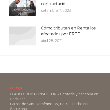
contractació
setembre 7, 2023
Cómo tributan en Renta los
afectados por ERTE
abril 28, 2021
Adreça:
LLADÓ GRUP CONSULTOR - Gestoría y asesoría en
Badalona
Carrer de Sant Domènec, 39, 08911 Badalona,
Barcelona