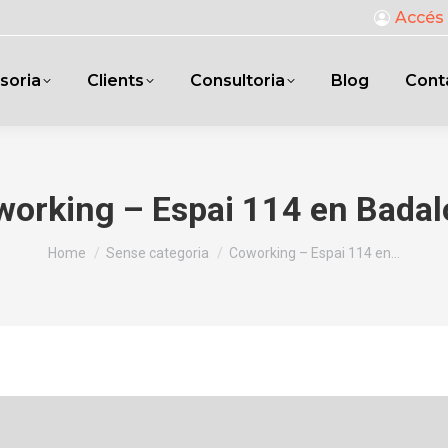
Accés 
soria
Clients
Consultoria
Blog
Cont
orking – Espai 114 en Bada
You are here:
Home
Sense categoria
Coworking – Espai 114 en…