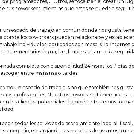
de programadores, … Otros, se focalizan al crear un lug
s de sus coworkers, mientras que estos se pueden seguir 
ser un espacio de trabajo en común donde nos gusta tener
 donde los coworkers puedan relacionarse y establecer 
rabajo individuales, equipados con mesa, silla, internet 
s complementarios (agua, luz, limpieza, alarma de segurida
rnada completa con disponibilidad 24 horas los 7 días de l
 a escoger entre mañanas o tardes.
 como un espacio de trabajo, sino que también nos gusta 
reras profesionales. Nuestros coworkers tienen acceso a 
con los clientes potenciales. También, ofrecemos forma
alidad.
recen todos los servicios de asesoramiento laboral, fiscal,
se en su negocio, encargándonos nosotros de asuntos que 