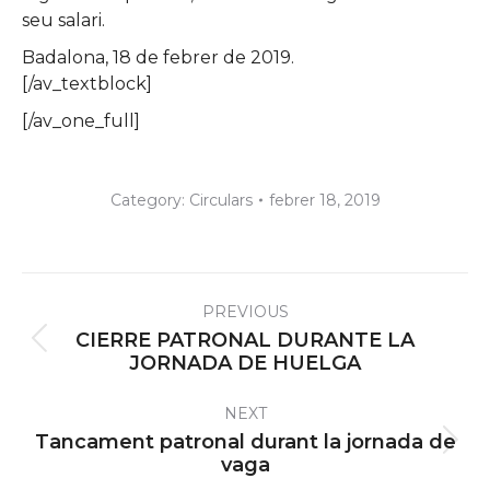
seu salari.
Badalona, 18 de febrer de 2019.
[/av_textblock]
[/av_one_full]
Category:
Circulars
febrer 18, 2019
Post
PREVIOUS
navigation
CIERRE PATRONAL DURANTE LA
Previous
JORNADA DE HUELGA
post:
NEXT
Tancament patronal durant la jornada de
Next
vaga
post: