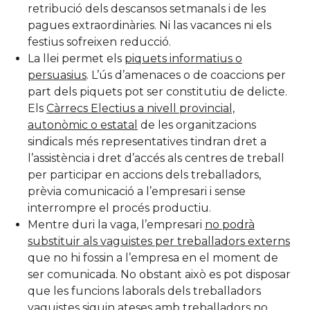
retribució dels descansos setmanals i de les
pagues extraordinàries. Ni las vacances ni els
festius sofreixen reducció.
La llei permet els
piquets informatius o
persuasius
. L’ús d’amenaces o de coaccions per
part dels piquets pot ser constitutiu de delicte.
Els
Càrrecs Electius a nivell provincial,
autonòmic o estatal
de les organitzacions
sindicals més representatives tindran dret a
l’assistència i dret d’accés als centres de treball
per participar en accions dels treballadors,
prèvia comunicació a l’empresari i sense
interrompre el procés productiu.
Mentre duri la vaga, l’empresari
no podrà
substituir als vaguistes per treballadors externs
que no hi fossin a l’empresa en el moment de
ser comunicada. No obstant això es pot disposar
que les funcions laborals dels treballadors
vaguistes siguin ateses amb treballadors no