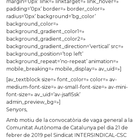
margin=’0px’ link=» linktarget=» link_hover=»
padding=’0px’ border=» border_color=»
radius=’0px’ background=’bg_color’
background_color=»
background_gradient_color1=»
background_gradient_color2=»
background_gradient_direction=’vertical’ src=»
background_position=’top left’
background_repeat=’no-repeat’ animation=»
mobile_breaking=» mobile_display=» av_uid=»]
[av_textblock size=» font_color=» color=» av-
medium-font-size=» av-small-font-size=» av-mini-
font-size=» av_uid=’av-jsafl5sk’
admin_preview_bg=»]
Senyors,
Amb motiu de la convocatòria de vaga general a la
Comunitat Autònoma de Catalunya pel dia 21 de
febrer de 2019 pel Sindicat INTERSINDICAL-CSC