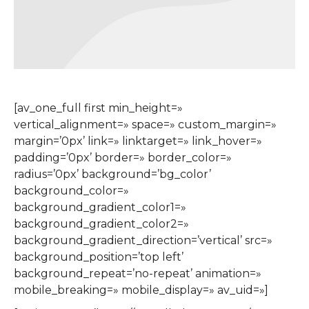
[av_one_full first min_height=»
vertical_alignment=» space=» custom_margin=»
margin=’0px’ link=» linktarget=» link_hover=»
padding=’0px’ border=» border_color=»
radius=’0px’ background=’bg_color’
background_color=»
background_gradient_color1=»
background_gradient_color2=»
background_gradient_direction=’vertical’ src=»
background_position=’top left’
background_repeat=’no-repeat’ animation=»
mobile_breaking=» mobile_display=» av_uid=»]