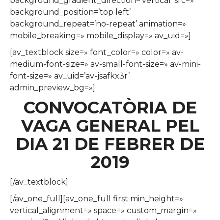
background_gradient_direction=’vertical’ src=»
background_position=’top left’
background_repeat=’no-repeat’ animation=»
mobile_breaking=» mobile_display=» av_uid=»]
[av_textblock size=» font_color=» color=» av-
medium-font-size=» av-small-font-size=» av-mini-
font-size=» av_uid=’av-jsafkx3r’
admin_preview_bg=»]
CONVOCATÒRIA DE
VAGA GENERAL PEL
DIA 21 DE FEBRER DE
2019
[/av_textblock]
[/av_one_full][av_one_full first min_height=»
vertical_alignment=» space=» custom_margin=»