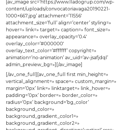
[av_image src=’https://www.lladogrup.com/wp-
content/uploads/convocatoriavaga20190221-
1000×667.jpg’ attachment=’11556′
attachment_size=’full’ align=’center’ styling=»
hover=» link=» target=» caption=» font_size=»
appearance=» overlay_opacity=’0.4′
overlay_color=’#000000′
overlay_text_color=’#ffffff’ copyright=»
animation=’no-animation’ av_uid=’av-jsafjdql’
admin_preview_bg=»][/av_image]
[/av_one_full][av_one_full first min_height=»
vertical_alignment=» space=» custom_margin=»
margin=’0px’ link=» linktarget=» link_hover=»
padding=’0px’ border=» border_color=»
radius=’0px’ background=’bg_color’
background_color=»
background_gradient_color1=»
background_gradient_color2=»