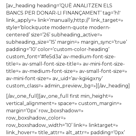
[av_heading heading=’QUÈ ANALITZEN ELS
BANCS PER DONAR-LI FINANÇAMENT’ tag=’h1′
link_apply=» link=’manually,http://’ link_target=»
style=’blockquote modern-quote modern-
centered’ size=’26’ subheading_active=»
subheading_size=’15’ margin=» margin_sync=’true’
padding=’10’ color=’custom-color-heading’
custom_font=’#fe5d3a’ av-medium-font-size-
title=» av-small-font-size-title=» av-mini-font-size-
title=» av-medium-font-size=» av-small-font-size=»
av-mini-font-size=» av_uid=’av-kgi4gxny’
custom_class=» admin_preview_bg=»][/av_heading]
[/av_one_full][av_one_full first min_height=»
vertical_alignment=» space=» custom_margin=»
margin=’0px’ row_boxshadow=»
row_boxshadow_color=»
row_boxshadow_width=’10’ link=» linktarget=»
link_hover=» title_attr=» alt_attr=» padding=’0px’