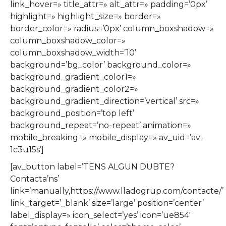
link_hover=» title_attr=» alt_attr=» padding=’0px’
highlight=» highlight_size=» border=»
border_color=» radius=’0px’ column_boxshadow=»
column_boxshadow_color=»
column_boxshadow_width=’10’
background=’bg_color’ background_color=»
background_gradient_color1=»
background_gradient_color2=»
background_gradient_direction=’vertical’ src=»
background_position=’top left’
background_repeat=’no-repeat’ animation=»
mobile_breaking=» mobile_display=» av_uid=’av-
1c3u15s’]
[av_button label=’TENS ALGUN DUBTE?
Contacta’ns’
link=’manually,https://www.lladogrup.com/contacte/’
link_target=’_blank’ size=’large’ position=’center’
label_display=» icon_select=’yes’ icon=’ue854′