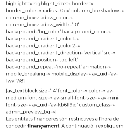
highlight=» highlight_size=» border=»
border_color=» radius=’0px’ column_boxshadow=»
column_boxshadow_color=»
column_boxshadow_width=’10’
background=’bg_color’ background_color=»
background_gradient_color1=»
background_gradient_color2=»
background_gradient_direction=’vertical’ src=»
background_position=’top left’
background_repeat=’no-repeat’ animation=»
mobile_breaking=» mobile_display=» av_uid=’av-
1wyf7i8′]
[av_textblock size=’14’ font_color=» color=» av-
medium-font-size=» av-small-font-size=» av-mini-
font-size=» av_uid=’av-kb6ll9jq’ custom_class=»
admin_preview_bg=»]
Les entitats financeres són restrictives a l’hora de
concedir
finançament
. A continuació li expliquem