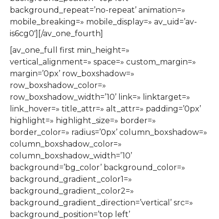
background_repeat=’no-repeat’ animation=»
mobile_breaking=» mobile_display=» av_uid=’av-
is6cg0′][/av_one_fourth]
[av_one_full first min_height=»
vertical_alignment=» space=» custom_margin=»
margin=’0px’ row_boxshadow=»
row_boxshadow_color=»
row_boxshadow_width=’10’ link=» linktarget=»
link_hover=» title_attr=» alt_attr=» padding=’0px’
highlight=» highlight_size=» border=»
border_color=» radius=’0px’ column_boxshadow=»
column_boxshadow_color=»
column_boxshadow_width=’10’
background=’bg_color’ background_color=»
background_gradient_color1=»
background_gradient_color2=»
background_gradient_direction=’vertical’ src=»
background_position=’top left’