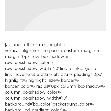
[av_one_full first min_height=»
vertical_alignment=» space=» custom_margin=»
margin=’0px’ row_boxshadow=»
row_boxshadow_color=»
row_boxshadow_width=’10’ link=» linktarget=»
link_hover=» title_attr=» alt_attr=» padding=’0px’
highlight=» highlight_size=» border=»
border_color=» radius=’0px’ column_boxshadow=»
column_boxshadow_color=»
column_boxshadow_width=’10’
background=’bg_color’ background_color=»
background_gradient_color1=»