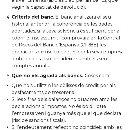
als venciments (això és clau per als bancs, que
vegin la capacitat de devolució).
Criteris del banc
. El banc analitzarà el seu
historial anterior, la coherència de les dades
aportades, si la seva solvència és suficient per a
cobrir el risc assumit i comprovarà en la Central
de Riscos del Banc d’Espanya (CIRBE) les
operacions de risc contretes per la seva empresa
amb la banca i si coincideixen amb els seus
comptes anuals.
Què no els agrada als bancs.
Coses com:
Que no s’utilitzin les pòlisses de crèdit per als
desfasaments de tresoreria.
Si les xifres dels balanços no quadren amb les
declaracions d’impostos. No és bo dir que
l’empresa ven i guanya més que el que declara
(risc de sancions fiscals).
Si l’endeutament reflectit no coincideix amb les