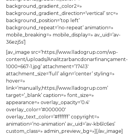
background_gradient_color2=»
background_gradient_direction=’vertical’ src=»
background_position=’top left’
background_repeat=’no-repeat’ animation=»
mobile_breaking=» mobile_display=» av_uid=’av-
36ezj5s’]
[av_image src=’https://www.lladogrup.com/wp-
content/uploads/Analitzarbancdonarfinançament-
1000×667-1.jpg’ attachment=’17413′
attachment_size=’full’ align=’center’ styling=»
hover=»
link=’manually,https://www.lladogrup.com’
target=’_blank’ caption=» font_size=»
appearance=» overlay_opacity=’0.4′
overlay_color=’#000000′
overlay_text_color=’#ffffff’ copyright=»
animation=’no-animation’ av_uid=’av-kb6lc6es’
custom_class=» admin_preview_bg=»][/av_image]