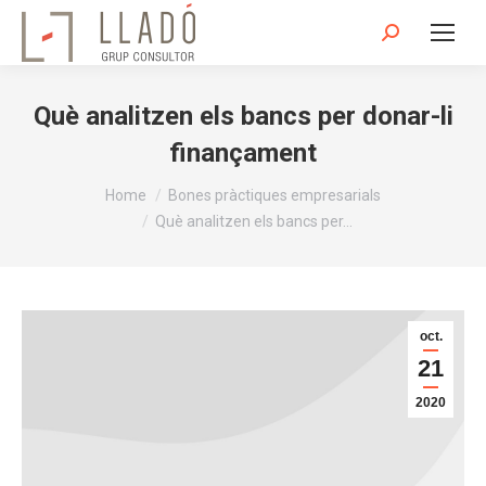
Search:
Què analitzen els bancs per donar-li
finançament
You are here:
Home
Bones pràctiques empresarials
Què analitzen els bancs per…
oct.
21
2020