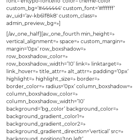
font=’entypo-fontello’ color=’theme-color’
custom_bg=’#444444′ custom_font=’#ffffff’
av_uid=’av-kb6lf8k8′ custom_class=»
admin_preview_bg=»]
[/av_one_half][av_one_fourth min_height=»
vertical_alignment=» space=» custom_margin=»
margin=’0px’ row_boxshadow=»
row_boxshadow_color=»
row_boxshadow_width=’10’ link=» linktarget=»
link_hover=» title_attr=» alt_attr=» padding=’0px’
highlight=» highlight_size=» border=»
border_color=» radius=’0px’ column_boxshadow=»
column_boxshadow_color=»
column_boxshadow_width=’10’
background=’bg_color’ background_color=»
background_gradient_color1=»
background_gradient_color2=»
background_gradient_direction=’vertical’ src=»
background_position=’top left’