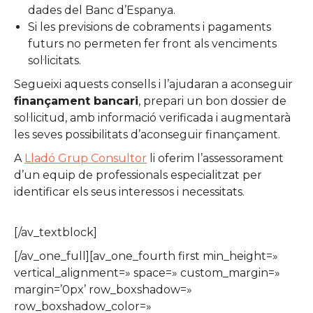
dades del Banc d’Espanya.
Si les previsions de cobraments i pagaments
futurs no permeten fer front als venciments
sol·licitats.
Segueixi aquests consells i l’ajudaran a aconseguir
finançament bancari
, prepari un bon dossier de
sol·licitud, amb informació verificada i augmentarà
les seves possibilitats d’aconseguir finançament.
A
Lladó Grup Consultor
li oferim l’assessorament
d’un equip de professionals especialitzat per
identificar els seus interessos i necessitats.
[/av_textblock]
[/av_one_full][av_one_fourth first min_height=»
vertical_alignment=» space=» custom_margin=»
margin=’0px’ row_boxshadow=»
row_boxshadow_color=»