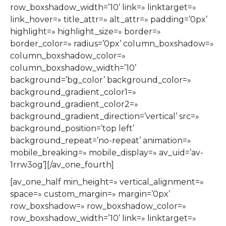
row_boxshadow_width=’10’ link=» linktarget=»
link_hover=» title_attr=» alt_attr=» padding=’0px’
highlight=» highlight_size=» border=»
border_color=» radius=’0px’ column_boxshadow=»
column_boxshadow_color=»
column_boxshadow_width=’10’
background=’bg_color’ background_color=»
background_gradient_color1=»
background_gradient_color2=»
background_gradient_direction=’vertical’ src=»
background_position=’top left’
background_repeat=’no-repeat’ animation=»
mobile_breaking=» mobile_display=» av_uid=’av-
1rrw3og’][/av_one_fourth]
[av_one_half min_height=» vertical_alignment=»
space=» custom_margin=» margin=’0px’
row_boxshadow=» row_boxshadow_color=»
row_boxshadow_width=’10’ link=» linktarget=»