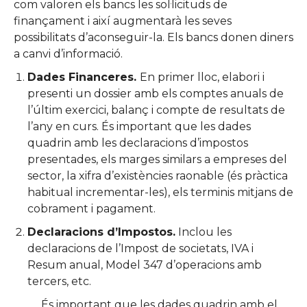
com valoren els bancs les sol·licituds de
finançament i així augmentarà les seves
possibilitats d’aconseguir-la. Els bancs donen diners
a canvi d’informació.
Dades Financeres.
En primer lloc, elabori i
presenti un dossier amb els comptes anuals de
l’últim exercici, balanç i compte de resultats de
l’any en curs. És important que les dades
quadrin amb les declaracions d’impostos
presentades, els marges similars a empreses del
sector, la xifra d’existències raonable (és pràctica
habitual incrementar-les), els terminis mitjans de
cobrament i pagament.
Declaracions d’Impostos.
Inclou les
declaracions de l’Impost de societats, IVA i
Resum anual, Model 347 d’operacions amb
tercers, etc.
És important que les dades quadrin amb el