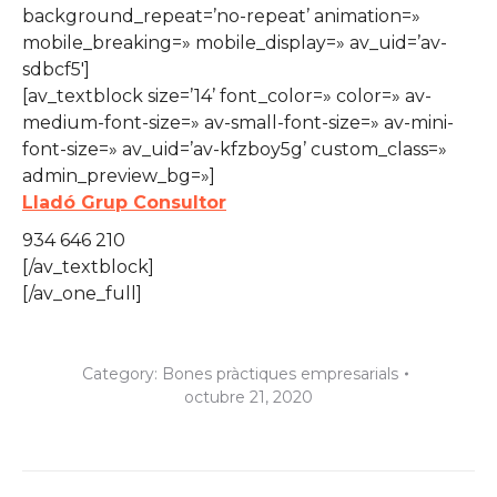
background_repeat=’no-repeat’ animation=»
mobile_breaking=» mobile_display=» av_uid=’av-
sdbcf5′]
[av_textblock size=’14’ font_color=» color=» av-
medium-font-size=» av-small-font-size=» av-mini-
font-size=» av_uid=’av-kfzboy5g’ custom_class=»
admin_preview_bg=»]
Lladó Grup Consultor
934 646 210
[/av_textblock]
[/av_one_full]
Category:
Bones pràctiques empresarials
octubre 21, 2020
Post