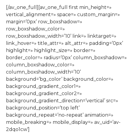
[/av_one_full][av_one_full first min_height=»
vertical_alignment=» space=» custom_margin=»
margin=’0px’ row_boxshadow=»
row_boxshadow_color=»
row_boxshadow_width=’10’ link=» linktarget=»
link_hover=» title_attr=» alt_attr=» padding=’0px’
highlight=» highlight_size=» border=»
border_color=» radius=’0px’ column_boxshadow=»
column_boxshadow_color=»
column_boxshadow_width=’10’
background=’bg_color’ background_color=»
background_gradient_color1=»
background_gradient_color2=»
background_gradient_direction=’vertical’ src=»
background_position=’top left’
background_repeat=’no-repeat’ animation=»
mobile_breaking=» mobile_display=» av_uid=’av-
2dqo1cw’]