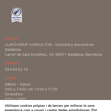
Adreça:
LLADÓ GRUP CONSULTOR - Gestoría y asesoría en
Badalona
Carrer de Sant Domènec, 39, 08911 Badalona, Barcelona
Telèfon:
934 64 62 10
Horari:
Dilluns – Dijous:
9:00 a 14:00 i de 15:00 a 17:30
Divendres:
9:00 a 14:00
Utilitzem cookies pròpies i de tercers per millorar la seva
Find us on:
experiència com a usuari i captar dades estadístiques. Pot