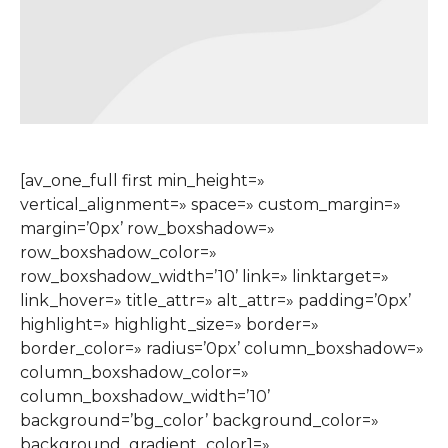
[av_one_full first min_height=»
vertical_alignment=» space=» custom_margin=»
margin=’0px’ row_boxshadow=»
row_boxshadow_color=»
row_boxshadow_width=’10’ link=» linktarget=»
link_hover=» title_attr=» alt_attr=» padding=’0px’
highlight=» highlight_size=» border=»
border_color=» radius=’0px’ column_boxshadow=»
column_boxshadow_color=»
column_boxshadow_width=’10’
background=’bg_color’ background_color=»
background_gradient_color1=»