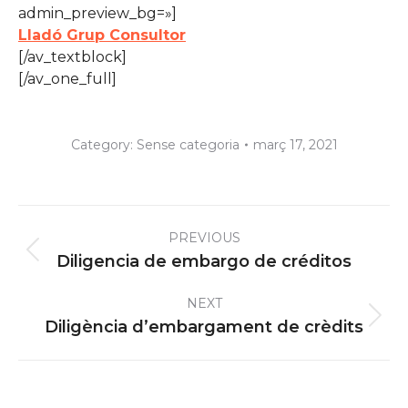
admin_preview_bg=»]
Lladó Grup Consultor
[/av_textblock]
[/av_one_full]
Category:
Sense categoria
març 17, 2021
Post
PREVIOUS
navigation
Previous
Diligencia de embargo de créditos
post:
NEXT
Next
Diligència d’embargament de crèdits
post: