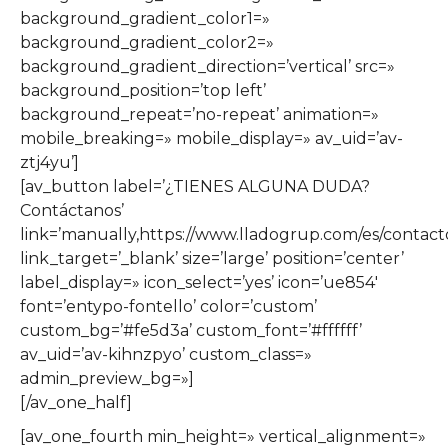
background_gradient_color1=»
background_gradient_color2=»
background_gradient_direction=’vertical’ src=»
background_position=’top left’
background_repeat=’no-repeat’ animation=»
mobile_breaking=» mobile_display=» av_uid=’av-
ztj4yu’]
[av_button label=’¿TIENES ALGUNA DUDA?
Contáctanos’
link=’manually,https://www.lladogrup.com/es/contacto
link_target=’_blank’ size=’large’ position=’center’
label_display=» icon_select=’yes’ icon=’ue854′
font=’entypo-fontello’ color=’custom’
custom_bg=’#fe5d3a’ custom_font=’#ffffff’
av_uid=’av-kihnzpyo’ custom_class=»
admin_preview_bg=»]
[/av_one_half]
[av_one_fourth min_height=» vertical_alignment=»