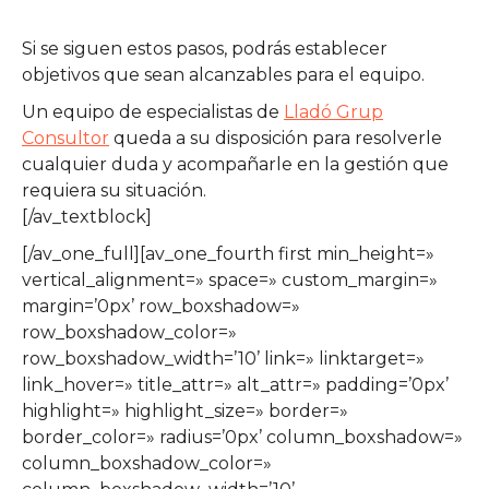
Si se siguen estos pasos, podrás establecer
objetivos que sean alcanzables para el equipo.
Un equipo de especialistas de
Lladó Grup
Consultor
queda a su disposición para resolverle
cualquier duda y acompañarle en la gestión que
requiera su situación.
[/av_textblock]
[/av_one_full][av_one_fourth first min_height=»
vertical_alignment=» space=» custom_margin=»
margin=’0px’ row_boxshadow=»
row_boxshadow_color=»
row_boxshadow_width=’10’ link=» linktarget=»
link_hover=» title_attr=» alt_attr=» padding=’0px’
highlight=» highlight_size=» border=»
border_color=» radius=’0px’ column_boxshadow=»
column_boxshadow_color=»