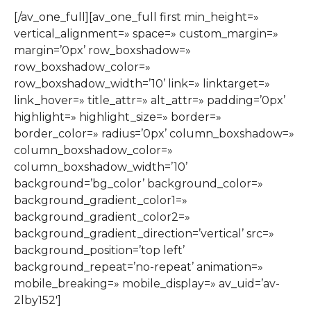
[/av_one_full][av_one_full first min_height=»
vertical_alignment=» space=» custom_margin=»
margin=’0px’ row_boxshadow=»
row_boxshadow_color=»
row_boxshadow_width=’10’ link=» linktarget=»
link_hover=» title_attr=» alt_attr=» padding=’0px’
highlight=» highlight_size=» border=»
border_color=» radius=’0px’ column_boxshadow=»
column_boxshadow_color=»
column_boxshadow_width=’10’
background=’bg_color’ background_color=»
background_gradient_color1=»
background_gradient_color2=»
background_gradient_direction=’vertical’ src=»
background_position=’top left’
background_repeat=’no-repeat’ animation=»
mobile_breaking=» mobile_display=» av_uid=’av-
2lby152′]