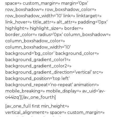
space=» custom_margin=» margin=’0px’
row_boxshadow=» row_boxshadow_color=»
row_boxshadow_width=’10’ link=» linktarget=»
link_hover=» title_attr=» alt_attr=» padding=’0px’
highlight=» highlight_size=» border=»
border_color=» radius=’0px’ column_boxshadow=»
column_boxshadow_color=»
column_boxshadow_width=’10’
background=’bg_color’ background_color=»
background_gradient_color1=»
background_gradient_color2=»
background_gradient_direction=’vertical’ src=»
background_position=’top left’
background_repeat=’no-repeat’ animation=»
mobile_breaking=» mobile_display=» av_uid=’av-
o44izq’][/av_one_fourth]
[av_one_full first min_height=»
vertical_alignment=» space=» custom_margin=»