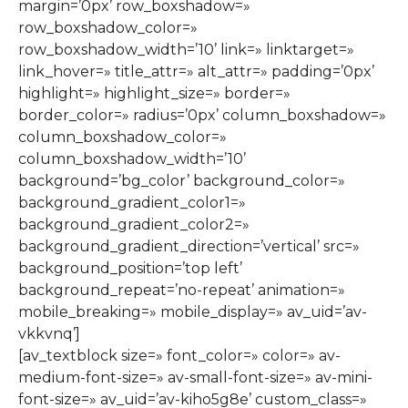
margin=’0px’ row_boxshadow=»
row_boxshadow_color=»
row_boxshadow_width=’10’ link=» linktarget=»
link_hover=» title_attr=» alt_attr=» padding=’0px’
highlight=» highlight_size=» border=»
border_color=» radius=’0px’ column_boxshadow=»
column_boxshadow_color=»
column_boxshadow_width=’10’
background=’bg_color’ background_color=»
background_gradient_color1=»
background_gradient_color2=»
background_gradient_direction=’vertical’ src=»
background_position=’top left’
background_repeat=’no-repeat’ animation=»
mobile_breaking=» mobile_display=» av_uid=’av-
vkkvnq’]
[av_textblock size=» font_color=» color=» av-
medium-font-size=» av-small-font-size=» av-mini-
font-size=» av_uid=’av-kiho5g8e’ custom_class=»