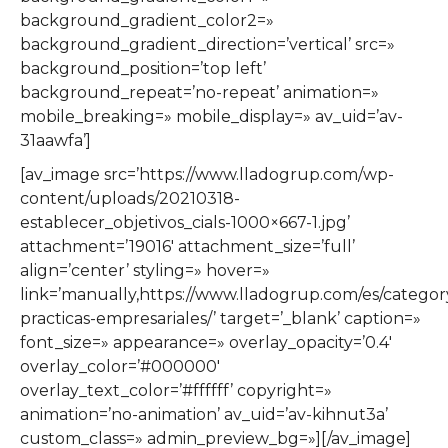
background_gradient_color2=»
background_gradient_direction=’vertical’ src=»
background_position=’top left’
background_repeat=’no-repeat’ animation=»
mobile_breaking=» mobile_display=» av_uid=’av-
31aawfa’]
[av_image src=’https://www.lladogrup.com/wp-
content/uploads/20210318-
establecer_objetivos_cials-1000×667-1.jpg’
attachment=’19016′ attachment_size=’full’
align=’center’ styling=» hover=»
link=’manually,https://www.lladogrup.com/es/catego
practicas-empresariales/’ target=’_blank’ caption=»
font_size=» appearance=» overlay_opacity=’0.4′
overlay_color=’#000000′
overlay_text_color=’#ffffff’ copyright=»
animation=’no-animation’ av_uid=’av-kihnut3a’
custom_class=» admin_preview_bg=»][/av_image]