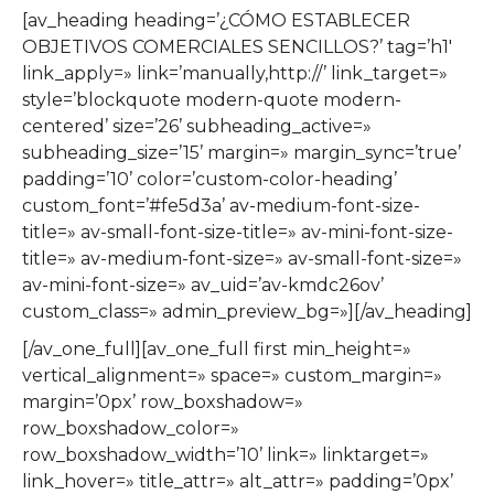
[av_heading heading=’¿CÓMO ESTABLECER
OBJETIVOS COMERCIALES SENCILLOS?’ tag=’h1′
link_apply=» link=’manually,http://’ link_target=»
style=’blockquote modern-quote modern-
centered’ size=’26’ subheading_active=»
subheading_size=’15’ margin=» margin_sync=’true’
padding=’10’ color=’custom-color-heading’
custom_font=’#fe5d3a’ av-medium-font-size-
title=» av-small-font-size-title=» av-mini-font-size-
title=» av-medium-font-size=» av-small-font-size=»
av-mini-font-size=» av_uid=’av-kmdc26ov’
custom_class=» admin_preview_bg=»][/av_heading]
[/av_one_full][av_one_full first min_height=»
vertical_alignment=» space=» custom_margin=»
margin=’0px’ row_boxshadow=»
row_boxshadow_color=»
row_boxshadow_width=’10’ link=» linktarget=»
link_hover=» title_attr=» alt_attr=» padding=’0px’