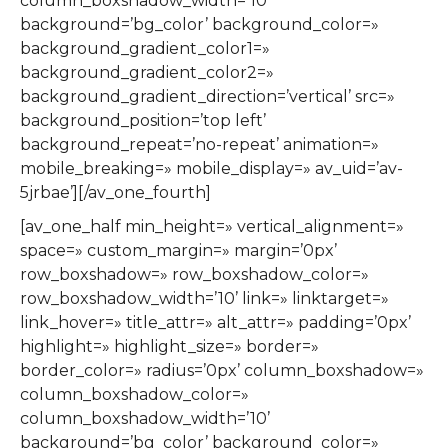
column_boxshadow_width=’10’
background=’bg_color’ background_color=»
background_gradient_color1=»
background_gradient_color2=»
background_gradient_direction=’vertical’ src=»
background_position=’top left’
background_repeat=’no-repeat’ animation=»
mobile_breaking=» mobile_display=» av_uid=’av-
5jrbae’][/av_one_fourth]
[av_one_half min_height=» vertical_alignment=»
space=» custom_margin=» margin=’0px’
row_boxshadow=» row_boxshadow_color=»
row_boxshadow_width=’10’ link=» linktarget=»
link_hover=» title_attr=» alt_attr=» padding=’0px’
highlight=» highlight_size=» border=»
border_color=» radius=’0px’ column_boxshadow=»
column_boxshadow_color=»
column_boxshadow_width=’10’
background=’bg_color’ background_color=»