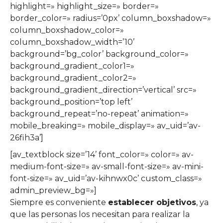
highlight=» highlight_size=» border=»
border_color=» radius=’0px’ column_boxshadow=»
column_boxshadow_color=»
column_boxshadow_width=’10’
background=’bg_color’ background_color=»
background_gradient_color1=»
background_gradient_color2=»
background_gradient_direction=’vertical’ src=»
background_position=’top left’
background_repeat=’no-repeat’ animation=»
mobile_breaking=» mobile_display=» av_uid=’av-
26fih3a’]
[av_textblock size=’14’ font_color=» color=» av-
medium-font-size=» av-small-font-size=» av-mini-
font-size=» av_uid=’av-kihnwx0c’ custom_class=»
admin_preview_bg=»]
Siempre es conveniente
establecer objetivos
, ya
que las personas los necesitan para realizar la