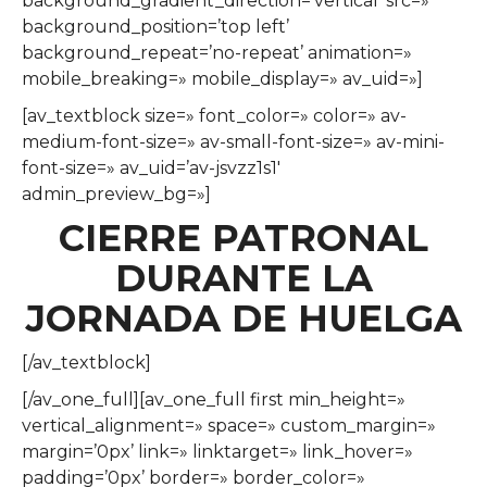
background_gradient_direction=’vertical’ src=»
background_position=’top left’
background_repeat=’no-repeat’ animation=»
mobile_breaking=» mobile_display=» av_uid=»]
[av_textblock size=» font_color=» color=» av-
medium-font-size=» av-small-font-size=» av-mini-
font-size=» av_uid=’av-jsvzz1s1′
admin_preview_bg=»]
CIERRE PATRONAL
DURANTE LA
JORNADA DE HUELGA
[/av_textblock]
[/av_one_full][av_one_full first min_height=»
vertical_alignment=» space=» custom_margin=»
margin=’0px’ link=» linktarget=» link_hover=»
padding=’0px’ border=» border_color=»