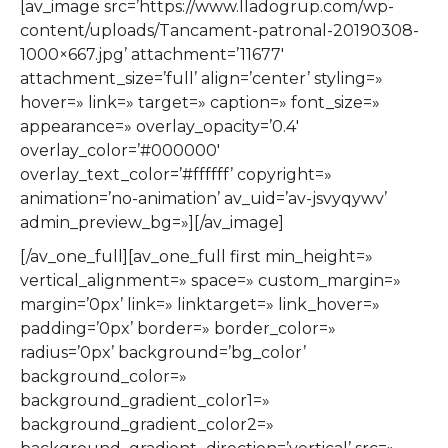
[av_image src=’https://www.lladogrup.com/wp-
content/uploads/Tancament-patronal-20190308-
1000×667.jpg’ attachment=’11677′
attachment_size=’full’ align=’center’ styling=»
hover=» link=» target=» caption=» font_size=»
appearance=» overlay_opacity=’0.4′
overlay_color=’#000000′
overlay_text_color=’#ffffff’ copyright=»
animation=’no-animation’ av_uid=’av-jsvyqywv’
admin_preview_bg=»][/av_image]
[/av_one_full][av_one_full first min_height=»
vertical_alignment=» space=» custom_margin=»
margin=’0px’ link=» linktarget=» link_hover=»
padding=’0px’ border=» border_color=»
radius=’0px’ background=’bg_color’
background_color=»
background_gradient_color1=»
background_gradient_color2=»