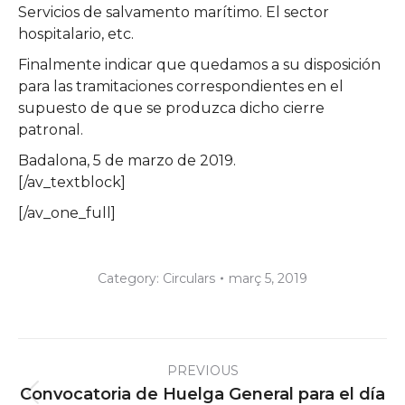
Servicios de salvamento marítimo. El sector
hospitalario, etc.
Finalmente indicar que quedamos a su disposición
para las tramitaciones correspondientes en el
supuesto de que se produzca dicho cierre
patronal.
Badalona, 5 de marzo de 2019.
[/av_textblock]
[/av_one_full]
Category:
Circulars
març 5, 2019
Post
PREVIOUS
navigation
Convocatoria de Huelga General para el día
Previous