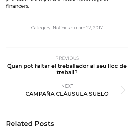
financers.
Category:
Notícies
març 22, 2017
Post
PREVIOUS
navigation
Quan pot faltar el treballador al seu lloc de
Previous
treball?
post:
NEXT
Next
CAMPAÑA CLÁUSULA SUELO
post:
Related Posts