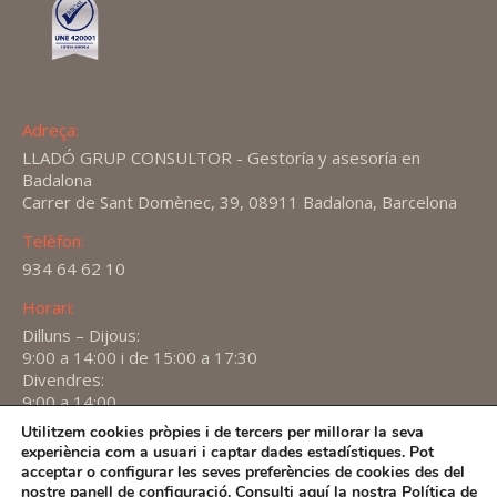
Adreça:
LLADÓ GRUP CONSULTOR - Gestoría y asesoría en
Badalona
Carrer de Sant Domènec, 39, 08911 Badalona, Barcelona
Telèfon:
934 64 62 10
Horari:
Dilluns – Dijous:
9:00 a 14:00 i de 15:00 a 17:30
Divendres:
9:00 a 14:00
Utilitzem cookies pròpies i de tercers per millorar la seva
Find us on:
experiència com a usuari i captar dades estadístiques. Pot
X
YouTube
Linkedin
acceptar o configurar les seves preferències de cookies des del
page
page
page
nostre panell de
configuració
. Consulti aquí la nostra
Política de