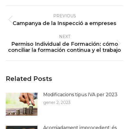
Post
PREVIOUS
navigation
Previous
Campanya de la Inspecció a empreses
post:
NEXT
Permiso Individual de Formación: cómo
Next
conciliar la formación continua y el trabajo
post:
Related Posts
Modificacions tipus IVA per 2023
gener 2, 2023
Acomiadament improcedent: és