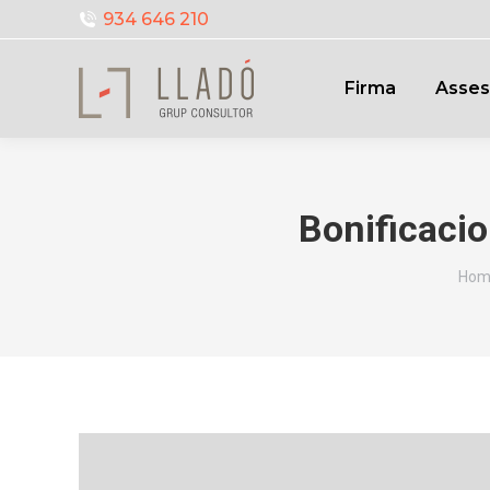
934 646 210
Firma
Asses
Bonificacio
You
Hom