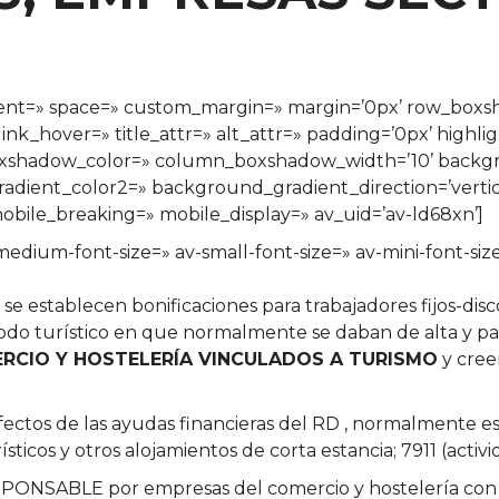
ignment=» space=» custom_margin=» margin=’0px’ row_bo
ink_hover=» title_attr=» alt_attr=» padding=’0px’ highli
xshadow_color=» column_boxshadow_width=’10’ backgr
ient_color2=» background_gradient_direction=’vertical
bile_breaking=» mobile_display=» av_uid=’av-ld68xn’]
v-medium-font-size=» av-small-font-size=» av-mini-font-
0 se establecen bonificaciones para trabajadores fijos-
riodo turístico en que normalmente se daban de alta y p
RCIO Y HOSTELERÍA VINCULADOS A TURISMO
y cree
efectos de las ayudas financieras del RD , normalmente e
ísticos y otros alojamientos de corta estancia; 7911 (activ
PONSABLE por empresas del comercio y hostelería c