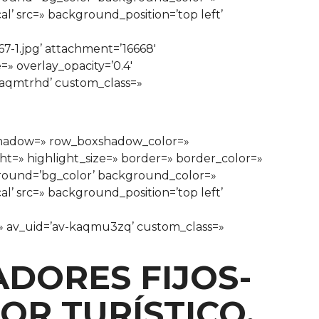
’ src=» background_position=’top left’
]
7-1.jpg’ attachment=’16668′
=» overlay_opacity=’0.4′
-kaqmtrhd’ custom_class=»
xshadow=» row_boxshadow_color=»
ght=» highlight_size=» border=» border_color=»
ound=’bg_color’ background_color=»
’ src=» background_position=’top left’
e=» av_uid=’av-kaqmu3zq’ custom_class=»
DORES FIJOS-
OR TURÍSTICO.