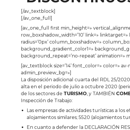
[/av_textblock]
[/av_one_full]
[av_one_full first min_height=» vertical_al
row_boxshadow_width=’10’ link=» linktarget=» l
radius=’0px’ column_boxshadow=» column_bo
background_gradient_color1=» background_grad
background_repeat=’no-repeat’ animation=» mo
[av_textblock size=’14’ font_color=» color=» a
admin_preview_bg=»]
La disposición adicional cuarta del RDL 25/202
alta en el periodo de julio a octubre 2020 (pe
de los sectores de
TURISMO
, y TAMBIÉN
COME
Inspección de Trabajo:
Las empresas de actividades turísticas a los 
alojamientos similares; 5520 (alojamientos tur
En cuanto a defender la DECLARACIÓN RES