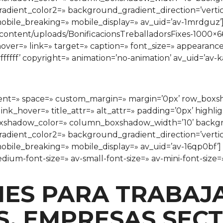
ient_color2=» background_gradient_direction=’vertical
bile_breaking=» mobile_display=» av_uid=’av-1mrdguz’
ontent/uploads/BonificacionsTreballadorsFixes-1000×66
 hover=» link=» target=» caption=» font_size=» appearance
ffffff’ copyright=» animation=’no-animation’ av_uid=’av
ignment=» space=» custom_margin=» margin=’0px’ row_bo
ink_hover=» title_attr=» alt_attr=» padding=’0px’ highli
xshadow_color=» column_boxshadow_width=’10’ backgr
ient_color2=» background_gradient_direction=’vertical
bile_breaking=» mobile_display=» av_uid=’av-16qp0bf’]
edium-font-size=» av-small-font-size=» av-mini-font-siz
NES PARA TRABAJA
, EMPRESAS SECT