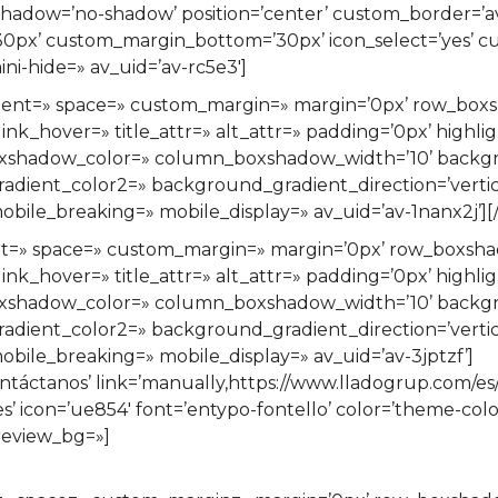
0’ shadow=’no-shadow’ position=’center’ custom_border=’
px’ custom_margin_bottom=’30px’ icon_select=’yes’ cu
ni-hide=» av_uid=’av-rc5e3′]
lignment=» space=» custom_margin=» margin=’0px’ row_b
ink_hover=» title_attr=» alt_attr=» padding=’0px’ highli
xshadow_color=» column_boxshadow_width=’10’ backgr
ient_color2=» background_gradient_direction=’vertical
ile_breaking=» mobile_display=» av_uid=’av-1nanx2j’][/
ment=» space=» custom_margin=» margin=’0px’ row_boxs
ink_hover=» title_attr=» alt_attr=» padding=’0px’ highli
xshadow_color=» column_boxshadow_width=’10’ backgr
ient_color2=» background_gradient_direction=’vertical
ile_breaking=» mobile_display=» av_uid=’av-3jptzf’]
tanos’ link=’manually,https://www.lladogrup.com/es/con
yes’ icon=’ue854′ font=’entypo-fontello’ color=’theme-co
review_bg=»]