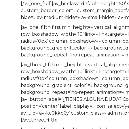
[/av_one_full][av_hr class=’default’ height=’5
custom_border_color=» custom_margin_top=’30
hide=» av-medium-hide=» av-small-hide=» av-mi
[av_one_fifth first min_height=» vertical_a
row_boxshadow_width=’10’ link=» linktarget=» l
radius=’0px’ column_boxshadow=» column_bo
background_gradient_color1=» background_grad
background_repeat=’no-repeat’ animation=» mob
[av_three_fifth min_height=» vertical_align
row_boxshadow_width=’10’ link=» linktarget=» l
radius=’0px’ column_boxshadow=» column_bo
background_gradient_color1=» background_grad
background_repeat=’no-repeat’ animation=» mob
[av_button label=’¿TIENES ALGUNA DUDA? Contác
position=’center’ label_display=» icon_select=’
av_uid=’av-kc0kkb6y’ custom_class=» admin_p
[/av_three_fifth]