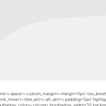
ignment=» space=» custom_margin=» margin=’0px’ row_bo
ink_hover=» title_attr=» alt_attr=» padding=’0px’ highli
xshadow_color=» column_boxshadow_width=’10’ backgr