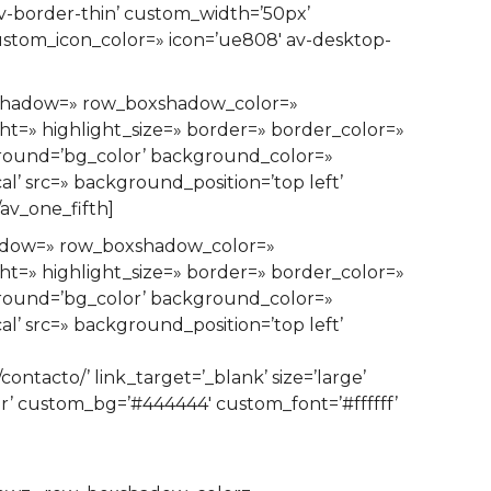
av-border-thin’ custom_width=’50px’
stom_icon_color=» icon=’ue808′ av-desktop-
oxshadow=» row_boxshadow_color=»
ght=» highlight_size=» border=» border_color=»
ound=’bg_color’ background_color=»
’ src=» background_position=’top left’
av_one_fifth]
hadow=» row_boxshadow_color=»
ght=» highlight_size=» border=» border_color=»
ound=’bg_color’ background_color=»
’ src=» background_position=’top left’
tacto/’ link_target=’_blank’ size=’large’
lor’ custom_bg=’#444444′ custom_font=’#ffffff’