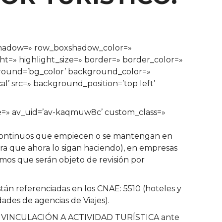
xshadow=» row_boxshadow_color=»
ght=» highlight_size=» border=» border_color=»
ound=’bg_color’ background_color=»
’ src=» background_position=’top left’
size=» av_uid=’av-kaqmuw8c’ custom_class=»
discontinuos que empiecen o se mantengan en
ara que ahora lo sigan haciendo), en empresas
mos que serán objeto de revisión por
stán referenciadas en los CNAE: 5510 (hoteles y
idades de agencias de Viajes).
on VINCULACIÓN A ACTIVIDAD TURÍSTICA ante