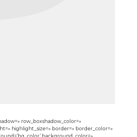
xshadow=» row_boxshadow_color=»
ght=» highlight_size=» border=» border_color=»
ound=’bg_color’ background_color=»