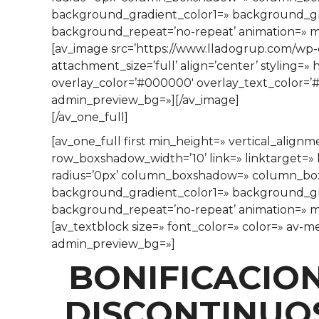
background_gradient_color1=» background_grad
background_repeat=’no-repeat’ animation=» mo
[av_image src=’https://www.lladogrup.com/wp-c
attachment_size=’full’ align=’center’ styling=»
overlay_color=’#000000′ overlay_text_color=’#
admin_preview_bg=»][/av_image]
[/av_one_full]
[av_one_full first min_height=» vertical_al
row_boxshadow_width=’10’ link=» linktarget=» l
radius=’0px’ column_boxshadow=» column_bo
background_gradient_color1=» background_grad
background_repeat=’no-repeat’ animation=» mo
[av_textblock size=» font_color=» color=» av-m
admin_preview_bg=»]
BONIFICACIO
DISCONTINUOS