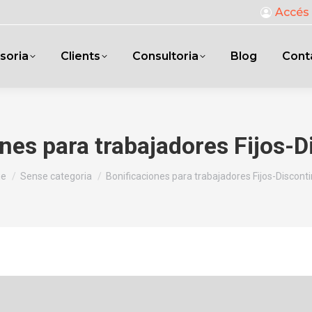
Accés 
soria
Clients
Consultoria
Blog
Cont
nes para trabajadores Fijos-
 are here:
e
Sense categoria
Bonificaciones para trabajadores Fijos-Discont