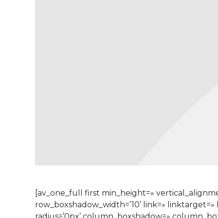
[av_one_full first min_height=» vertical_al
row_boxshadow_width=’10’ link=» linktarget=» l
radius=’0px’ column_boxshadow=» column_bo