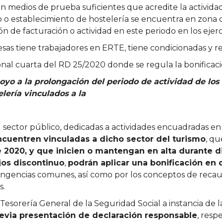
n medios de prueba suficientes que acredite la actividad 
cio o establecimiento de hostelería se encuentra en zona 
 de facturación o actividad en este periodo en los ejerci
as tiene trabajadores en ERTE, tiene condicionadas y re
ional cuarta del RD 25/2020 donde se regula la bonifica
yo a la prolongación del periodo de actividad de los 
lería vinculados a la
l sector público, dedicadas a actividades encuadradas en
ncuentren vinculadas a dicho sector del turismo
, qu
e 2020, y que inicien o mantengan en alta durante 
jos discontinuo
,
podrán aplicar una bonificación en 
ntingencias comunes, así como por los conceptos de re
s.
a Tesorería General de la Seguridad Social a instancia de
revia presentación de declaración responsable
, resp