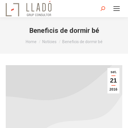
Search:
Beneficis de dormir bé
You are here:
Home
Notícies
Beneficis de dormir bé
set.
21
2016