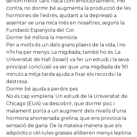
sentim millor tant física com emocionalment. Per
contra, no dormir bé augmenta la producció de les
hormones de l’estrès, ajudant a la depressió a
assentar-se una mica més en nosaltres, segons la
Fundació Espanyola del Cor.
Dormir bé millora la memòria
Per a molts és un dels grans plaers de la vida, i no
n’hi ha per menys. La migdiada, també ho és. La
Universitat de Hafi (Israel) va fer un estudi, i la seva
principal conclusió va ser que una migdiada de 90
minuts a mitja tarda ajuda a fixar els records i la
destresa.
Dormir bé ajuda a perdre pes
No és cap ximpleria. Un estudi de la Universitat de
Chicago (EUA) va descobrir, que dormir poc i
malament porta a un augment dels nivells d’una
hormona anomenada grelina, que ens provoca la
sensació de gana. De la mateixa manera que els
adipòcits o cèl•lules grasses alliberen menys leptina