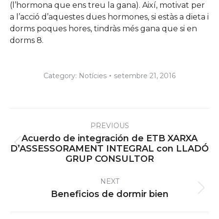
(l’hormona que ens treu la gana). Així, motivat per
a l’acció d’aquestes dues hormones, si estàs a dieta i
dorms poques hores, tindràs més gana que si en
dorms 8.
Category:
Notícies
setembre 21, 2016
Post
PREVIOUS
navigation
Acuerdo de integración de ETB XARXA
Previous
D’ASSESSORAMENT INTEGRAL con LLADÓ
GRUP CONSULTOR
post:
NEXT
Next
Beneficios de dormir bien
post: