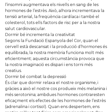
l’insomni augmentava els nivells en sang de les
hormones de l’estrès. Això, alhora incrementava la
tensió arterial, la freqüència cardíaca i també el
colesterol, tots ells factors de risc per a la nostra
salut cardiovascular.
Dormir bé incrementa la creativitat
Segons la Fundació Espanyola del Cor, quan el
cervell està descansat i la producció d’hormones és
equilibrada, la nostra memòria funciona molt més
eficientment; aquesta circumstància provoca que
la nostra imaginació es dispari i ens torni més
creatius.
Dormir bé combat la depressió
És clar que dormir relaxa el nostre organisme, i
gràcies a això el nostre cos produeix més melanina i
més serotonina; ambdues hormones contraresten
eficaçment els efectes de les hormones de l’estrès
(adrenalina i cortisol). Quan ens despertem, ens