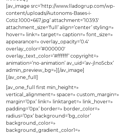
[av_image src=’http://www.lladogrup.com/wp-
content/uploads/Autonoms-Bases-i-
Cotiz.1000×667.jpg’ attachment=’10393′
attachment_size=’full’ align=’center’ styling=»
hover=» link=» target=» caption=» font_size=»
appearance=» overlay_opacity=’0.4′
overlay_color=’#000000′
overlay_text_color=’#ffffff’ copyright=»
animation=’no-animation’ av_uid=’av-jlno5cbx’
admin_preview_bg=»][/av_image]
[/av_one_full]
[av_one_full first min_height=»
vertical_alignment=» space=» custom_margin=»
margin=’0px’ link=» linktarget=» link_hover=»
padding=’0px’ border=» border_color=»
radius=’0px’ background=’bg_color’
background_color=»
background_gradient_color1=»