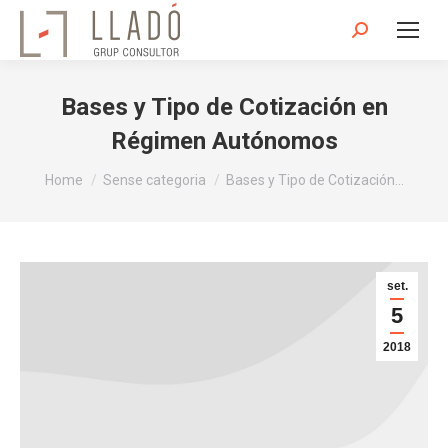
Search:
Bases y Tipo de Cotización en
Régimen Autónomos
You are here:
Home
Sense categoria
Bases y Tipo de Cotización…
set.
5
2018