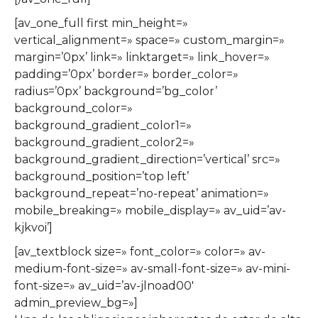
[av_one_full first min_height=»
vertical_alignment=» space=» custom_margin=»
margin=’0px’ link=» linktarget=» link_hover=»
padding=’0px’ border=» border_color=»
radius=’0px’ background=’bg_color’
background_color=»
background_gradient_color1=»
background_gradient_color2=»
background_gradient_direction=’vertical’ src=»
background_position=’top left’
background_repeat=’no-repeat’ animation=»
mobile_breaking=» mobile_display=» av_uid=’av-
kjkvoi’]
[av_textblock size=» font_color=» color=» av-
medium-font-size=» av-small-font-size=» av-mini-
font-size=» av_uid=’av-jlnoad00′
admin_preview_bg=»]