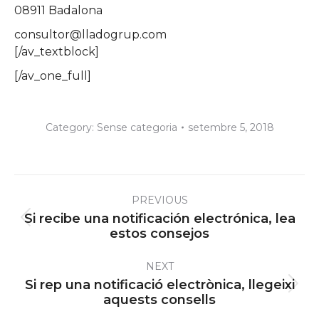
08911 Badalona
consultor@lladogrup.com
[/av_textblock]
[/av_one_full]
Category:
Sense categoria
setembre 5, 2018
Post
PREVIOUS
navigation
Si recibe una notificación electrónica, lea
Previous
estos consejos
post:
NEXT
Si rep una notificació electrònica, llegeixi
Next
aquests consells
post: