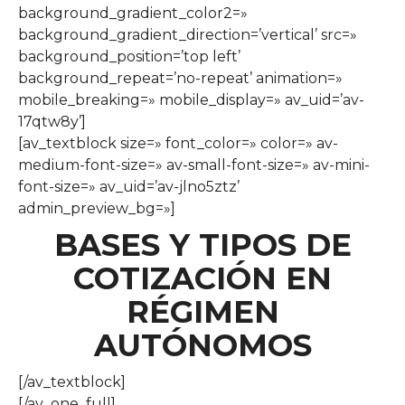
background_gradient_color2=»
background_gradient_direction=’vertical’ src=»
background_position=’top left’
background_repeat=’no-repeat’ animation=»
mobile_breaking=» mobile_display=» av_uid=’av-
17qtw8y’]
[av_textblock size=» font_color=» color=» av-
medium-font-size=» av-small-font-size=» av-mini-
font-size=» av_uid=’av-jlno5ztz’
admin_preview_bg=»]
BASES Y TIPOS DE
COTIZACIÓN EN
RÉGIMEN
AUTÓNOMOS
[/av_textblock]
[/av_one_full]