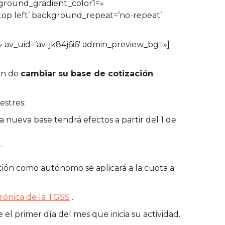
kground_gradient_color1=»
top left’ background_repeat=’no-repeat’
=» av_uid=’av-jk84j6i6′ admin_preview_bg=»]
ón de
cambiar su base de cotización
estres:
la nueva base tendrá efectos a partir del 1 de
.
ación como autónomo se aplicará a la cuota a
rónica de la TGSS
.
 el primer día del mes que inicia su actividad.