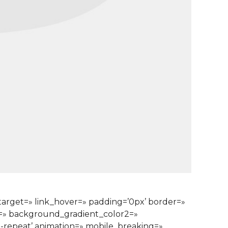
ktarget=» link_hover=» padding=’0px’ border=»
1=» background_gradient_color2=»
o-repeat’ animation=» mobile_breaking=»