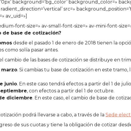
s=’0px’ background=’bg_color’ background_color=» bac
ient_direction=’vertical’ src=» background_position=’
=» av_uid=»]
edium-font-size=» av-small-font-size=» av-mini-font-size
 de base de cotización?
nomos
desde el pasado 1 de enero de 2018 tienen la opci
es como solía pasar antes.
l cambio de las bases de cotización se distribuye en trim
e marzo
. Si cambias tu base de cotización en este tramo, 
de junio
. En este caso tendrá efectos a partir del 1 de julio
 septiembre
, con efectos a partir del 1 de octubre.
 de diciembre
. En este caso, el cambio de base de cotiz
cotización podrá llevarse a cabo, a través de la
Sede elect
reso de sus cuotas y tiene la obligación de cotizar desde