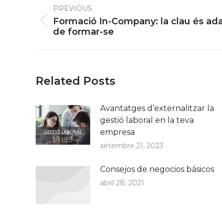
PREVIOUS
navigation
Formació In-Company: la clau és adap
Previous
de formar-se
post:
Related Posts
Avantatges d’externalitzar la
gestió laboral en la teva
empresa
setembre 21, 2023
Consejos de negocios básicos
abril 28, 2021