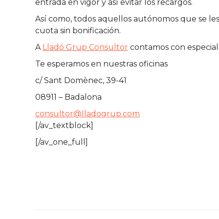
entrada en vigor y así evitar los recargos.
Así como, todos aquellos autónomos que se les 
cuota sin bonificación.
A
Lladó Grup Consultor
contamos con especiali
Te esperamos en nuestras oficinas
c/ Sant Domènec, 39-41
08911 – Badalona
consultor@lladogrup.com
[/av_textblock]
[/av_one_full]
Post