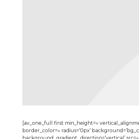
[av_one_full first min_height=» vertical_alig
border_color=» radius=’0px’ background=’bg_
background_gradient_direction=’vertical’ src=