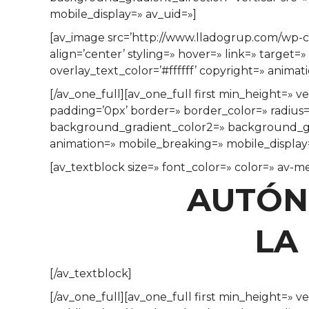
mobile_display=» av_uid=»]
[av_image src=’http://www.lladogrup.com/wp-c
align=’center’ styling=» hover=» link=» target
overlay_text_color=’#ffffff’ copyright=» anima
[/av_one_full][av_one_full first min_height=» 
padding=’0px’ border=» border_color=» radiu
background_gradient_color2=» background_grad
animation=» mobile_breaking=» mobile_display
[av_textblock size=» font_color=» color=» av-m
AUTÓN
LA
[/av_textblock]
[/av_one_full][av_one_full first min_height=» 