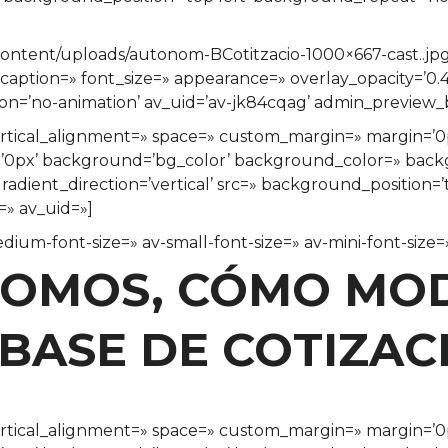
ontent/uploads/autonom-BCotitzacio-1000×667-cast..jpg’
=» caption=» font_size=» appearance=» overlay_opacity=’0
tion=’no-animation’ av_uid=’av-jk84cqag’ admin_preview_
vertical_alignment=» space=» custom_margin=» margin=’0p
s=’0px’ background=’bg_color’ background_color=» bac
ient_direction=’vertical’ src=» background_position=’
=» av_uid=»]
edium-font-size=» av-small-font-size=» av-mini-font-siz
OMOS, CÓMO MOD
 BASE DE COTIZAC
vertical_alignment=» space=» custom_margin=» margin=’0p