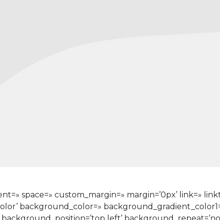
nment=» space=» custom_margin=» margin=’0px’ link=» lin
color’ background_color=» background_gradient_color
» background_position=’top left’ background_repeat=’n