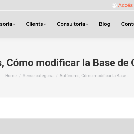
Accés 
soria
Clients
Consultoria
Blog
Cont
 Cómo modificar la Base de 
You are here:
Home
Sense categoria
Autónoms, Cómo modificar la Base…