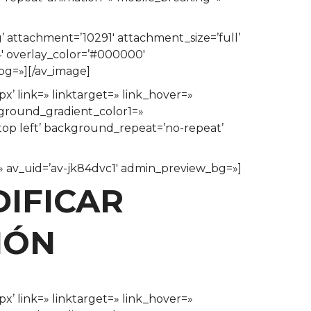
 attachment=’10291′ attachment_size=’full’
.4′ overlay_color=’#000000′
bg=»][/av_image]
x’ link=» linktarget=» link_hover=»
kground_gradient_color1=»
top left’ background_repeat=’no-repeat’
e=» av_uid=’av-jk84dvc1′ admin_preview_bg=»]
IFICAR
IÓN
x’ link=» linktarget=» link_hover=»