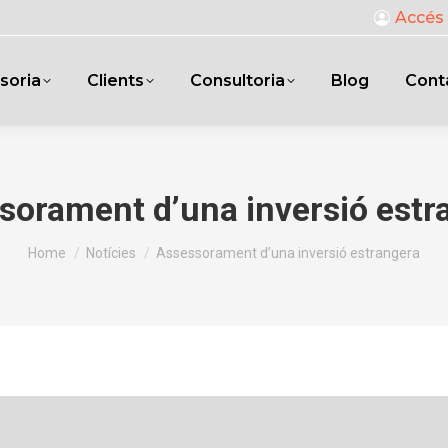
Accés 
soria
Clients
Consultoria
Blog
Cont
sorament d’una inversió estr
You are here:
Home
Notícies
Assessorament d’una inversió estrangera