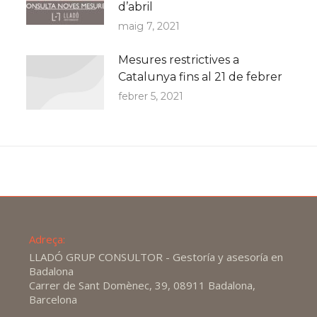
d’abril
maig 7, 2021
Mesures restrictives a
Catalunya fins al 21 de febrer
febrer 5, 2021
Adreça:
LLADÓ GRUP CONSULTOR - Gestoría y asesoría en
Badalona
Carrer de Sant Domènec, 39, 08911 Badalona,
Barcelona