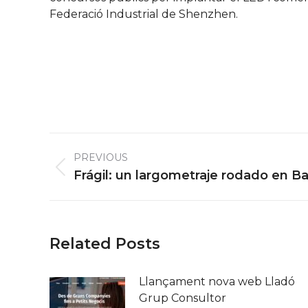
Federació Industrial de Shenzhen.
Post
PREVIOUS
navigation
Previous
Frágil: un largometraje rodado en B
post:
Related Posts
Llançament nova web Lladó
Grup Consultor