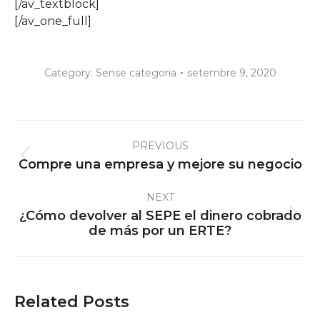
[/av_textblock]
[/av_one_full]
Category:
Sense categoria
setembre 9, 2020
Post
PREVIOUS
navigation
Previous
Compre una empresa y mejore su negocio
post:
NEXT
¿Cómo devolver al SEPE el dinero cobrado
Next
de más por un ERTE?
post:
Related Posts