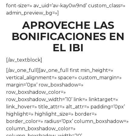
font-size=» av_uid=’av-kay0w9nd’ custom_class=»
admin_preview_bg=»]
APROVECHE LAS
BONIFICACIONES EN
EL IBI
[/av_textblock]
[/av_one_full][av_one_full first min_height=»
vertical_alignment=» space=» custom_margin=»
margin=’0px’ row_boxshadow=»
row_boxshadow_color=»
row_boxshadow_width=’10’ link=» linktarget=»
link_hover=» title_attr=» alt_attr=» padding=’0px’
highlight=» highlight_size=» border=»
border_color=» radius=’0px’ column_boxshadow=»
column_boxshadow_color=»
column_boxshadow_width=’10’