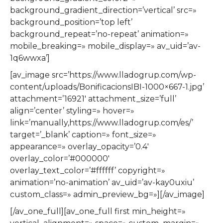
background_gradient_direction=’vertical’ src=»
background_position=’top left’
background_repeat=’no-repeat’ animation=»
mobile_breaking=» mobile_display=» av_uid=’av-
1q6wwxa’]
[av_image src=’https://www.lladogrup.com/wp-
content/uploads/BonificacionsIBI-1000×667-1.jpg’
attachment=’16921′ attachment_size=’full’
align=’center’ styling=» hover=»
link=’manually,https://www.lladogrup.com/es/’
target=’_blank’ caption=» font_size=»
appearance=» overlay_opacity=’0.4′
overlay_color=’#000000′
overlay_text_color=’#ffffff’ copyright=»
animation=’no-animation’ av_uid=’av-kay0uxiu’
custom_class=» admin_preview_bg=»][/av_image]
[/av_one_full][av_one_full first min_height=»