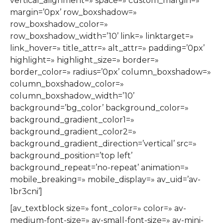
vertical_alignment=» space=» custom_margin=»
margin=’0px’ row_boxshadow=»
row_boxshadow_color=»
row_boxshadow_width=’10’ link=» linktarget=»
link_hover=» title_attr=» alt_attr=» padding=’0px’
highlight=» highlight_size=» border=»
border_color=» radius=’0px’ column_boxshadow=»
column_boxshadow_color=»
column_boxshadow_width=’10’
background=’bg_color’ background_color=»
background_gradient_color1=»
background_gradient_color2=»
background_gradient_direction=’vertical’ src=»
background_position=’top left’
background_repeat=’no-repeat’ animation=»
mobile_breaking=» mobile_display=» av_uid=’av-
1br3cni’]
[av_textblock size=» font_color=» color=» av-
medium-font-size=» av-small-font-size=» av-mini-