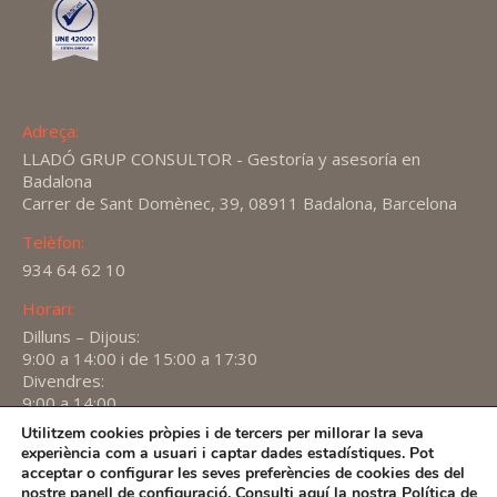
Adreça:
LLADÓ GRUP CONSULTOR - Gestoría y asesoría en
Badalona
Carrer de Sant Domènec, 39, 08911 Badalona, Barcelona
Telèfon:
934 64 62 10
Horari:
Dilluns – Dijous:
9:00 a 14:00 i de 15:00 a 17:30
Divendres:
9:00 a 14:00
Utilitzem cookies pròpies i de tercers per millorar la seva
Find us on:
experiència com a usuari i captar dades estadístiques. Pot
X
YouTube
Linkedin
acceptar o configurar les seves preferències de cookies des del
page
page
page
nostre panell de
configuració
. Consulti aquí la nostra
Política de