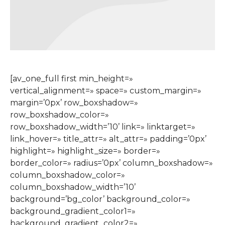
[av_one_full first min_height=»
vertical_alignment=» space=» custom_margin=»
margin=’0px’ row_boxshadow=»
row_boxshadow_color=»
row_boxshadow_width=’10’ link=» linktarget=»
link_hover=» title_attr=» alt_attr=» padding=’0px’
highlight=» highlight_size=» border=»
border_color=» radius=’0px’ column_boxshadow=»
column_boxshadow_color=»
column_boxshadow_width=’10’
background=’bg_color’ background_color=»
background_gradient_color1=»
background_gradient_color2=»