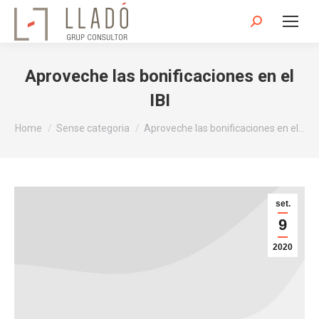
Search:
Aproveche las bonificaciones en el
IBI
You are here:
Home
Sense categoria
Aproveche las bonificaciones en el…
set.
9
2020