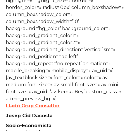
highlight=» highlight_size=» border=»
border_color=» radius=’0px’ column_boxshadow=»
column_boxshadow_color=»
column_boxshadow_width=’10’
background=’bg_color’ background_color=»
background_gradient_color1=»
background_gradient_color2=»
background_gradient_direction=’vertical’ src=»
background_position=’top left’
background_repeat=’no-repeat’ animation=»
mobile_breaking=» mobile_display=» av_uid=»]
[av_textblock size=» font_color=» color=» av-
medium-font-size=» av-small-font-size=» av-mini-
font-size=» av_uid=’av-kemku8ey’ custom_class=»
admin_preview_bg=»]
Lladó Grup Consultor
Josep Cid Dacosta
Socio-Economista