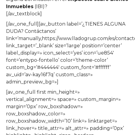
Inmuebles
(IBI)?
[/av_textblock]
[/av_one_full][av_button label=’¿TIENES ALGUNA
DUDA? Contáctanos’
link=’manually,https://www.lladogrup.com/es/contacto
link_target=’_blank’ size=’large’ position=’center’
label_display=» icon_select=’yes’ icon=’ue854′
font=’entypo-fontello’ color=’theme-color’
custom_bg=’#444444′ custom_font=’#ffffff’
av_uid=’av-kay16f7q’ custom_class=»
admin_preview_bg=»]
[av_one_full first min_height=»
vertical_alignment=» space=» custom_margin=»
margin=’0px’ row_boxshadow=»
row_boxshadow_color=»
row_boxshadow_width=’10’ link=» linktarget=»
link_hover=» title_attr=» alt_attr=» padding=’0px’