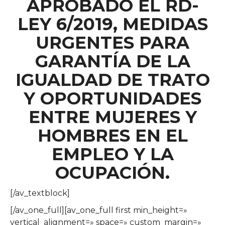
APROBADO EL RD-
LEY 6/2019, MEDIDAS
URGENTES PARA
GARANTÍA DE LA
IGUALDAD DE TRATO
Y OPORTUNIDADES
ENTRE MUJERES Y
HOMBRES EN EL
EMPLEO Y LA
OCUPACIÓN.
[/av_textblock]
[/av_one_full][av_one_full first min_height=»
vertical_alignment=» space=» custom_margin=»