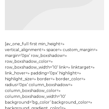
[av_one_full first min_height=»
vertical_alignment=» space=» custom_margin=»
margin=’0px’ row_boxshadow=»
row_boxshadow_color=»
row_boxshadow_width=’10’ link=» linktarget=»
link_hover=» padding=’0px’ highlight=»
highlight_size=» border=» border_color=»
radius=’0px’ column_boxshadow=»
column_boxshadow_color=»
column_boxshadow_width=’10’
background=’bg_color’ background_color=»
background_gradient_color1=»