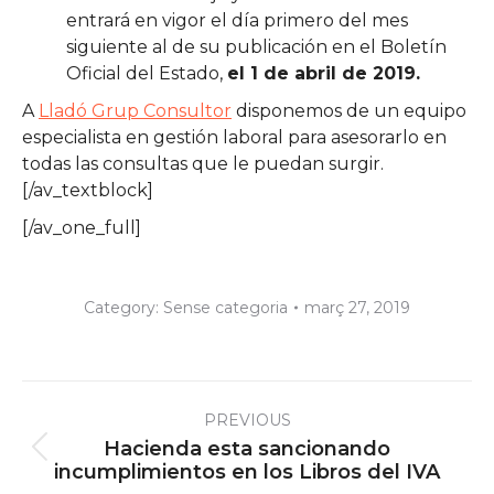
entrará en vigor el día primero del mes
siguiente al de su publicación en el Boletín
Oficial del Estado,
el 1 de abril de 2019.
A
Lladó Grup Consultor
disponemos de un equipo
especialista en gestión laboral para asesorarlo en
todas las consultas que le puedan surgir.
[/av_textblock]
[/av_one_full]
Category:
Sense categoria
març 27, 2019
Post
PREVIOUS
navigation
Hacienda esta sancionando
Previous
incumplimientos en los Libros del IVA
post: