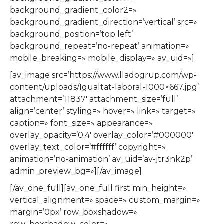
background_gradient_color2=»
background_gradient_direction=’vertical’ src=»
background_position=’top left’
background_repeat=’no-repeat’ animation=»
mobile_breaking=» mobile_display=» av_uid=»]
[av_image src=’https://www.lladogrup.com/wp-
content/uploads/Igualtat-laboral-1000×667.jpg’
attachment=’11837′ attachment_size=’full’
align=’center’ styling=» hover=» link=» target=»
caption=» font_size=» appearance=»
overlay_opacity=’0.4′ overlay_color=’#000000′
overlay_text_color=’#ffffff’ copyright=»
animation=’no-animation’ av_uid=’av-jtr3nk2p’
admin_preview_bg=»][/av_image]
[/av_one_full][av_one_full first min_height=»
vertical_alignment=» space=» custom_margin=»
margin=’0px’ row_boxshadow=»