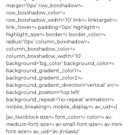
margin=’0px’ row_boxshadow=»
row_boxshadow_color=»
row_boxshadow_width=’10’ link=» linktarget=»
link_hover=» padding=’0px’ highlight=»
highlight_size=» border=» border_color=»
radius=’0px’ column_boxshadow=»
column_boxshadow_color=»
column_boxshadow_width=’10’
background=’bg_color’ background_color=»
background_gradient_color1=»
background_gradient_color2=»
background_gradient_direction=’vertical’ src=»
background_position=’top left’
background_repeat=’no-repeat’ animation=»
mobile_breaking=» mobile_display=» av_uid=»]
[av_textblock size=» font_color=» color=» av-
medium-font-size=» av-small-font-size=» av-mini-
font-size=» av_uid=’av-jtr4as4z’