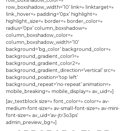
row_boxshadow_color=»
row_boxshadow_width=’10’ link=» linktarget=»
link_hover=» padding=’0px’ highlight=»
highlight_size=» border=» border_color=»
radius=’0px’ column_boxshadow=»
column_boxshadow_color=»
column_boxshadow_width=’10’
background=’bg_color’ background_color=»
background_gradient_color1=»
background_gradient_color2=»
background_gradient_direction=’vertical’ src=»
background_position=’top left’
background_repeat=’no-repeat’ animation=»
mobile_breaking=» mobile_display=» av_uid=»]
[av_textblock size=» font_color=» color=» av-
medium-font-size=» av-small-font-size=» av-mini-
font-size=» av_uid=’av-jtr3o3ps’
admin_preview_bg=»]