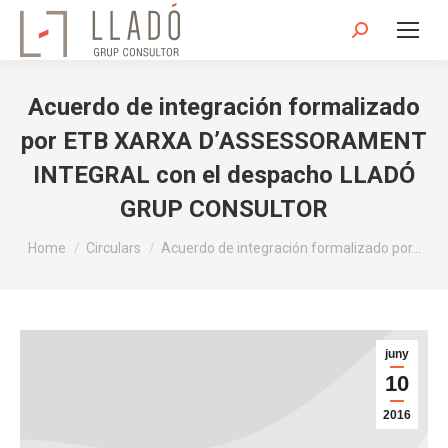
Search:
Acuerdo de integración formalizado
por ETB XARXA D’ASSESSORAMENT
INTEGRAL con el despacho LLADÓ
GRUP CONSULTOR
You are here:
Home
Circulars
Acuerdo de integración formalizado por…
juny
10
2016