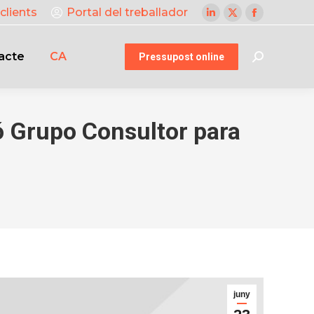
clients
Portal del treballador
Linkedin
X
Facebook
page
page
page
acte
CA
opens
opens
opens
Pressupost online
Search:
in
in
in
new
new
new
window
window
window
ó Grupo Consultor para
juny