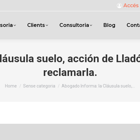
Accés 
soria
Clients
Consultoria
Blog
Cont
láusula suelo, acción de Llad
reclamarla.
You are here:
Home
Sense categoria
Abogado Informa: la Cláusula suelo,…