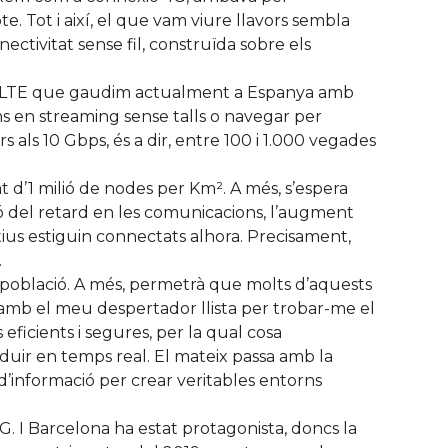
e. Tot i així, el que vam viure llavors sembla
ctivitat sense fil, construïda sobre els
 4G LTE que gaudim actualment a Espanya amb
ns en streaming sense talls o navegar per
als 10 Gbps, és a dir, entre 100 i 1.000 vegades
t d’1 milió de nodes per Km². A més, s’espera
cció del retard en les comunicacions, l’augment
sitius estiguin connectats alhora. Precisament,
.
e població. A més, permetrà que molts d’aquests
a amb el meu despertador llista per trobar-me el
icients i segures, per la qual cosa
oduir en temps real. El mateix passa amb la
 d’informació per crear veritables entorns
. I Barcelona ha estat protagonista, doncs la