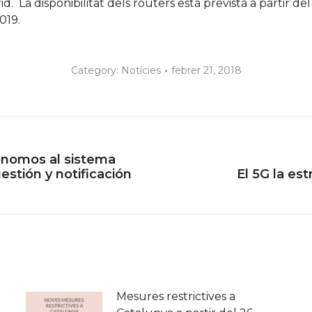
id. La disponibilitat dels routers està prevista a partir d
019.
Category:
Notícies
febrer 21, 2018
tónomos al sistema
Next
estión y notificación
El 5G la es
post:
Mesures restrictives a