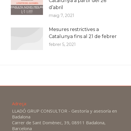
Catalunya a partir del 26
d’abril
maig 7, 2021
Mesures restrictives a
Catalunya fins al 21 de febrer
febrer 5, 2021
Adreça:
LLADÓ GRUP CONSULTOR - Gestoría y asesoría en
Badalona
Carrer de Sant Domènec, 39, 08911 Badalona,
Barcelona