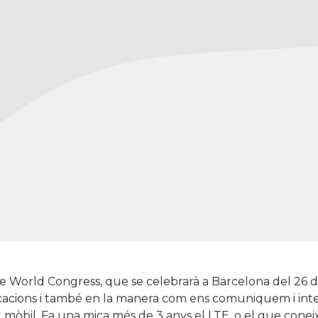
le World Congress, que se celebrarà a Barcelona del 26 d
icacions i també en la manera com ens comuniquem i inte
t mòbil. Fa una mica més de 3 anys el LTE, o el que cone