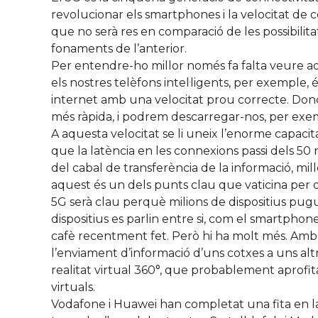
revolucionar els smartphones i la velocitat de co
que no serà res en comparació de les possibilita
fonaments de l’anterior.
Per entendre-ho millor només fa falta veure a
els nostres telèfons intel·ligents, per exemple
internet amb una velocitat prou correcte. Doncs
més ràpida, i podrem descarregar-nos, per exem
A aquesta velocitat se li uneix l’enorme capacit
que la latència en les connexions passi dels 50 m
del cabal de transferència de la informació, mill
aquest és un dels punts clau que vaticina per 
5G serà clau perquè milions de dispositius pug
dispositius es parlin entre si, com el smartpho
cafè recentment fet. Però hi ha molt més. Amb 
l’enviament d’informació d’uns cotxes a uns altr
realitat virtual 360°, que probablement aprofita
virtuals.
Vodafone i Huawei han completat una fita en la