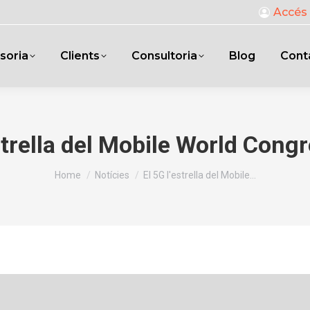
Accés 
soria
Clients
Consultoria
Blog
Cont
estrella del Mobile World Cong
You are here:
Home
Notícies
El 5G l'estrella del Mobile…