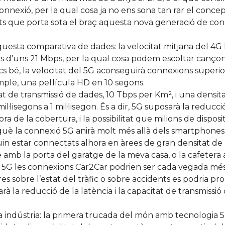
nnexió, per la qual cosa ja no ens sona tan rar el concept
ts que porta sota el braç aquesta nova generació de conne
questa comparativa de dades: la velocitat mitjana del
, és d’uns 21 Mbps, per la qual cosa podem escoltar canço
 bé, la velocitat del 5G aconseguirà connexions superiors 
ple, una pel·lícula HD en 10 segons.
at de transmissió de dades, 10 Tbps per Km², i una densita
il·lisegons a 1 mil·lisegon. És a dir, 5G suposarà la redu
ora de la cobertura, i la possibilitat que milions de dispo
què la connexió 5G anirà molt més allà dels smartphones
uin estar connectats alhora en àrees de gran densitat d
ne amb la porta del garatge de la meva casa, o la cafeter
5G les connexions Car2Car podrien ser cada vegada més ef
es sobre l’estat del tràfic o sobre accidents es podria pr
rà la reducció de la latència i la capacitat de transmissió
 indústria: la primera trucada del món amb tecnologia 5G