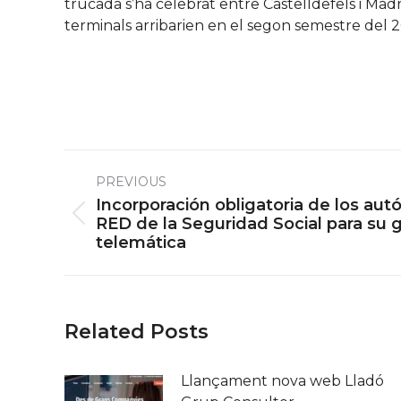
trucada s’ha celebrat entre Castelldefels i Madr
terminals arribarien en el segon semestre del 2
Post
PREVIOUS
navigation
Incorporación obligatoria de los au
Previous
RED de la Seguridad Social para su g
telemática
post:
Related Posts
Llançament nova web Lladó