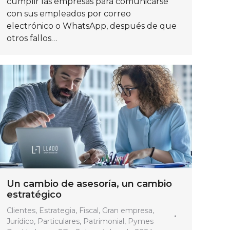
cumplir las empresas para comunicarse
con sus empleados por correo
electrónico o WhatsApp, después de que
otros fallos…
Un cambio de asesoría, un cambio
estratégico
Clientes
,
Estrategia
,
Fiscal
,
Gran empresa
,
Jurídico
,
Particulares
,
Patrimonial
,
Pymes