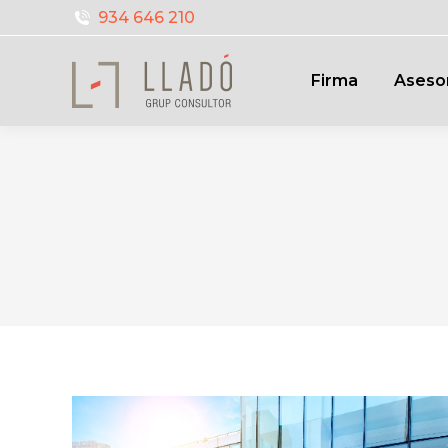
934 646 210
Firma
Aseso