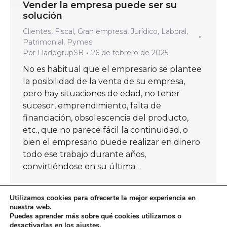
Vender la empresa puede ser su
solución
Clientes
,
Fiscal
,
Gran empresa
,
Jurídico
,
Laboral
,
Patrimonial
,
Pymes
Por
LladogrupSB
26 de febrero de 2025
No es habitual que el empresario se plantee
la posibilidad de la venta de su empresa,
pero hay situaciones de edad, no tener
sucesor, emprendimiento, falta de
financiación, obsolescencia del producto,
etc., que no parece fácil la continuidad, o
bien el empresario puede realizar en dinero
todo ese trabajo durante años,
convirtiéndose en su última…
Utilizamos cookies para ofrecerte la mejor experiencia en
nuestra web.
Puedes aprender más sobre qué cookies utilizamos o
←
1
…
13
14
15
16
17
…
desactivarlas en los
ajustes
.