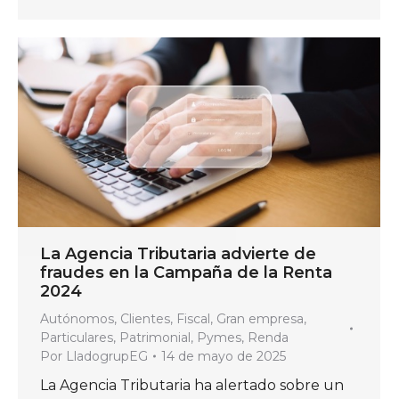
La Agencia Tributaria advierte de
fraudes en la Campaña de la Renta
2024
Autónomos
,
Clientes
,
Fiscal
,
Gran empresa
,
Particulares
,
Patrimonial
,
Pymes
,
Renda
Por
LladogrupEG
14 de mayo de 2025
La Agencia Tributaria ha alertado sobre un