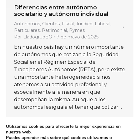
Diferencias entre autónomo
societario y autónomo individual
Autónomos
,
Clientes
,
Fiscal
,
Jurídico
,
Laboral
,
Particulares
,
Patrimonial
,
Pymes
Por
LladogrupEG
7 de mayo de 2025
En nuestro país hay un número importante
de autónomos que cotizan a la Seguridad
Social en el Régimen Especial de
Trabajadores Autónomos (RETA), pero existe
una importante heterogeneidad si nos
atenemos a su actividad profesional y
especialmente a la manera en que
desempeñan la misma. Aunque a los
autónomos les iguala el tener que cotizar…
Utilizamos cookies para ofrecerte la mejor experiencia en
nuestra web.
Puedes aprender más sobre qué cookies utilizamos o
←
1
…
11
12
13
14
15
…