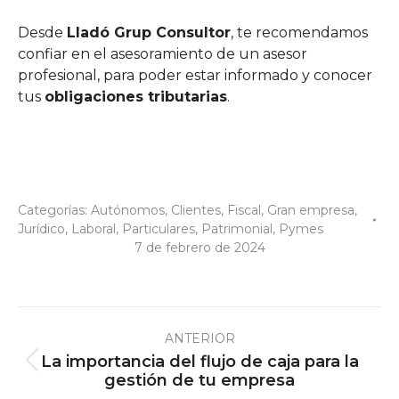
Desde
Lladó Grup Consultor
, te recomendamos
confiar en el asesoramiento de un asesor
profesional, para poder estar informado y conocer
tus
obligaciones tributarias
.
Categorías:
Autónomos
,
Clientes
,
Fiscal
,
Gran empresa
,
Jurídico
,
Laboral
,
Particulares
,
Patrimonial
,
Pymes
7 de febrero de 2024
Navegación
ANTERIOR
entre
La importancia del flujo de caja para la
Publicación
publicaciones
gestión de tu empresa
anterior: