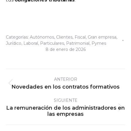
Categorías:
Autónomos
,
Clientes
,
Fiscal
,
Gran empresa
,
Jurídico
,
Laboral
,
Particulares
,
Patrimonial
,
Pymes
8 de enero de 2026
Navegación
ANTERIOR
entre
Publicación
Novedades en los contratos formativos
publicaciones
anterior:
SIGUIENTE
La remuneración de los administradores en
Publicación
las empresas
siguiente: