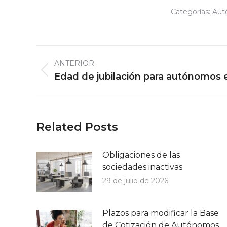
Categorías:
Aut
Navegación
ANTERIOR
entre
Publicación
Edad de jubilación para autónomos 
publicaciones
anterior:
Related Posts
Obligaciones de las
sociedades inactivas
29 de julio de 2026
Plazos para modificar la Base
de Cotización de Autónomos