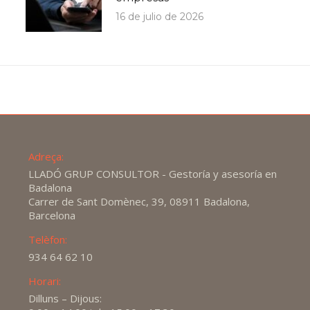
16 de julio de 2026
Adreça:
LLADÓ GRUP CONSULTOR - Gestoría y asesoría en
Badalona
Carrer de Sant Domènec, 39, 08911 Badalona,
Barcelona
Telèfon:
934 64 62 10
Horari:
Dilluns – Dijous: