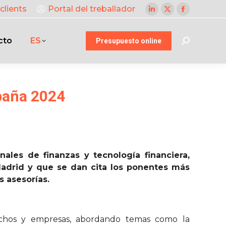
clients
Portal del treballador
Linkedin
X
Facebook
page
page
page
cto
ES
opens
opens
opens
Presupuesto online
Buscar:
in
in
in
new
new
new
window
window
window
paña 2024
les de finanzas y tecnología financiera,
adrid y que se dan cita los ponentes más
s asesorías.
pachos y empresas, abordando temas como la