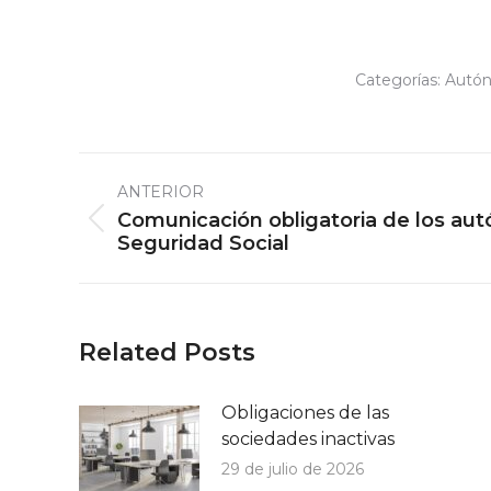
Categorías:
Autó
Navegación
ANTERIOR
entre
Comunicación obligatoria de los au
Publicación
publicaciones
Seguridad Social
anterior:
Related Posts
Obligaciones de las
sociedades inactivas
29 de julio de 2026