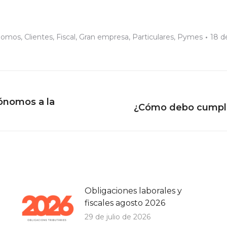
nomos
,
Clientes
,
Fiscal
,
Gran empresa
,
Particulares
,
Pymes
18 d
tónomos a la
Publicación
¿Cómo debo cumplir 
siguiente:
Obligaciones laborales y
fiscales agosto 2026
29 de julio de 2026