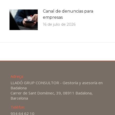
Canal de denuncias para
empresas
16 de julio de 2026
Adreça:
LLADÓ GRUP CONSULTOR - Gestoría y asesoría en
Badalona
Carrer de Sant Domènec, 39, 08911 Badalona,
Barcelona
Telèfon:
934 64 62 10