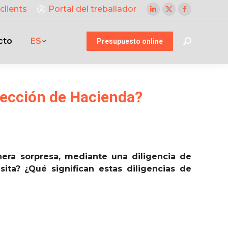
clients
Portal del treballador
Linkedin
X
Facebook
page
page
page
cto
ES
opens
opens
opens
Presupuesto online
Buscar:
in
in
in
new
new
new
window
window
window
pección de Hacienda?
era sorpresa, mediante una diligencia de
ita? ¿Qué significan estas diligencias de