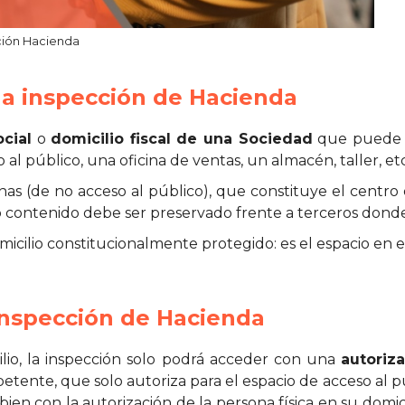
ción Hacienda
una inspección de Hacienda
ocial
o
domicilio fiscal de una Sociedad
que puede co
 al público, una oficina de ventas, un almacén, taller, etc
ajenas (de no acceso al público), que constituye el centro
contenido debe ser preservado frente a terceros donde s
l domicilio constitucionalmente protegido: es el espacio en 
 inspección de Hacienda
lio, la inspección solo podrá acceder con una
autoriza
ente, que solo autoriza para el espacio de acceso al púb
ien con la autorización de la persona física en su domic