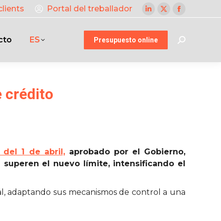
clients
Portal del treballador
Linkedin
X
Facebook
page
page
page
cto
ES
opens
opens
opens
Presupuesto online
Buscar:
in
in
in
new
new
new
window
window
window
 crédito
del 1 de abril,
aprobado por el Gobierno,
 superen el nuevo límite, intensificando el
scal, adaptando sus mecanismos de control a una