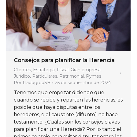
Consejos para planificar la Herencia
Clientes
,
Estrategia
,
Fiscal
,
Gran empresa
,
Jurídico
,
Particulares
,
Patrimonial
,
Pymes
Por
LladogrupSB
25 de septiembre de 2024
Tenemos que empezar diciendo que
cuando se recibe y reparten las herencias, es
posible que haya disputas entre los
herederos, si el causante (difunto) no hace
testamento. ¿Cuáles son los consejos claves
para planificar una Herencia? Por lo tanto el
primer consejo para evitar disputas entre los