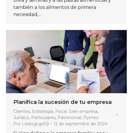
oliva y semillas y a las pastas alimenticias y
también a los alimentos de primera
necesidad,…
Planifica la sucesión de tu empresa
Clientes
,
Estrategia
,
Fiscal
,
Gran empresa
,
Jurídico
,
Particulares
,
Patrimonial
,
Pymes
Por
LladogrupSB
12 de septiembre de 2024